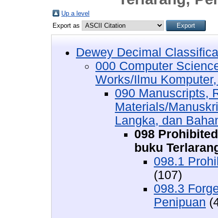
Up a level
Export as
Dewey Decimal Classifica
000 Computer Science
Works/Ilmu Komputer,
090 Manuscripts, 
Materials/Manuskr
Langka, dan Baha
098 Prohibite
buku Terlaran
098.1 Prohi
(107)
098.3 Forg
Penipuan
(4