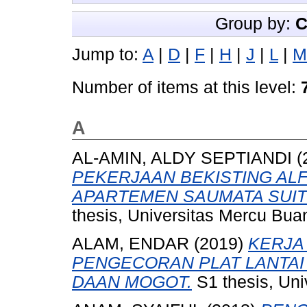
Group by:
C
Jump to:
A
|
D
|
F
|
H
|
J
|
L
|
M
Number of items at this level:
A
AL-AMIN, ALDY SEPTIANDI
(
PEKERJAAN BEKISTING AL
APARTEMEN SAUMATA SUIT
thesis, Universitas Mercu Bua
ALAM, ENDAR
(2019)
KERJA
PENGECORAN PLAT LANTA
DAAN MOGOT.
S1 thesis, Uni