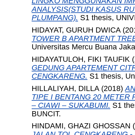
LINGKO MENGGUNAKAN I
ANALYSIS(STUDI KASUS RU
PLUMPANG).
S1 thesis, UN
HIDAYAT, GURUH DWICA
(20
TOWER B APARTMENT TREE
Universitas Mercu Buana Jaka
HIDAYATULOH, FIKI TAUFIK
(
GEDUNG APARTEMENT CITR
CENGKARENG.
S1 thesis, Un
HILLALIYAH, DILLA
(2018)
AN
TIPE I BENTANG 20 METER
– CIAWI – SUKABUMI.
S1 th
BUNCIT.
HINDAMI, GHAZI GHOSSAN
(
JALAN TOL CENGKARENG -