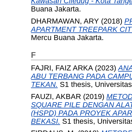
Kawasan Ciledug - Kota Tange
Buana Jakarta.
DHARMAWAN, ARY
(2018)
P
APARTMENT TREEPARK CIT
Mercu Buana Jakarta.
F
FAJRI, FAIZ ARKA
(2023)
AN
ABU TERBANG PADA CAMP
TEKAN.
S1 thesis, Universita
FAUZI, AKBAR
(2019)
METOD
SQUARE PILE DENGAN ALAT
(HSPD) PADA PROYEK APAR
BEKASI.
S1 thesis, Universit