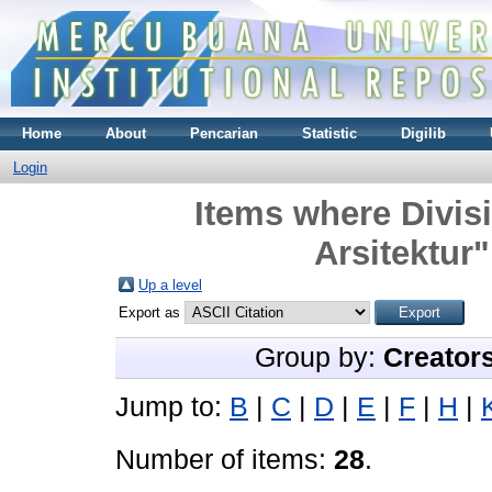
Home
About
Pencarian
Statistic
Digilib
Login
Items where Divisi
Arsitektur"
Up a level
Export as
Group by:
Creator
Jump to:
B
|
C
|
D
|
E
|
F
|
H
|
Number of items:
28
.