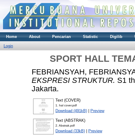
Home
About
Pencarian
Statistic
Digilib
Login
SPORT HALL TEM
FEBRIANSYAH, FEBRIANSY
EKSPRESI STRUKTUR.
S1 th
Jakarta.
Text (COVER)
1. hal cover.pdf
Download (491kB)
|
Preview
Text (ABSTRAK)
2. Abstrak.pdf
Download (33kB)
|
Preview