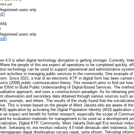
AKA.pdf
Registered users only
kB)
RAN)
f
Registered users only
1kB)
tion 4.0 is when digital technology disruption is getting stronger. Currently, In
 Where the people of this era expect all operations to be completed quickly, effe
on technology can be used to support operational and administrative systems 
ent activities in managing public services to the community. One example of it
l form. Since 2021, a trial of an electronic KTP in digital form has been carrie
n's (2009) public communication theory. This research aims to find out how th
an Effort to Build Public Understanding of Digital-Based Services. The method
alitative approach, and uses a constructivism paradigm. As for obtaining pri
ant observation and secondary data obtained through various sources such as
orts, journals, and others. The results of the study found that the socializati
ive. This is known based on the people of West Jakarta who are aware of the i
(IKD) application by activating the Digital Population Identity (IKD) application
e an impact and benefit for further research, especially the scope of Commu
s and for evaluation materials for management to be used as a development a
cialization, Digital KTP, Community, West Jakarta Dukcapil Era revolusi indust
okoh. Sekarang ini, era revolusi industry 4.0 telah dimasuki oleh Indonesia. D
lenggaraan dapat diselesaikan secara cepat, serta efisien. Teknologi infor