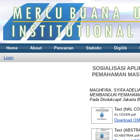
Home
About
Pencarian
Statistic
Digilib
Login
SOSIALISASI APL
PEMAHAMAN MASYA
MAGHFIRA, SYIFA ADELI
MEMBANGUN PEMAHAMAN M
Pada Disdukcapil Jakarta B
Text (HAL C
01 COVER.pdf
Download (1M
Text (ABSTR
02 ABSTRAK.pdf