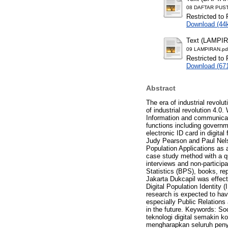
08 DAFTAR PUST
Restricted to 
Download (44
Text (LAMPI
09 LAMPIRAN.pd
Restricted to 
Download (67
Abstract
The era of industrial revolu
of industrial revolution 4.0.
Information and communicati
functions including governm
electronic ID card in digita
Judy Pearson and Paul Nelso
Population Applications as 
case study method with a qu
interviews and non-particip
Statistics (BPS), books, rep
Jakarta Dukcapil was effect
Digital Population Identity 
research is expected to hav
especially Public Relation
in the future. Keywords: So
teknologi digital semakin k
mengharapkan seluruh penye