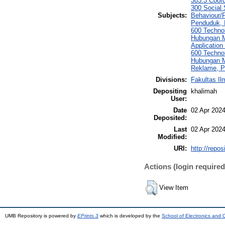
303.3 Coord
300 Social 
Subjects:
Behaviour/
Penduduk, 
600 Techno
Hubungan M
Applicatio
600 Techno
Hubungan Ma
Reklame, P
Divisions:
Fakultas I
Depositing
khalimah
User:
Date
02 Apr 2024
Deposited:
Last
02 Apr 2024
Modified:
URI:
http://repo
Actions (login required
View Item
UMB Repository is powered by
EPrints 3
which is developed by the
School of Electronics and