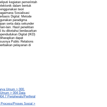
liputi kegiatan pemerintah
elektonik dalam bentuk
 menggunakan teori
bagaimana Sosialisasi
basis Digital. Metode
nggunakan paradigma
pan serta data sekunder
ain-lain. Hasil penelitian
l itu diketahui berdasarkan
ependudukan Digital (IKD)
 diharapkan dapat
susnya Public Relations
erbaikan pelayanan di
Karya Umum > 000.
a Umum > 004 Data
4.7 Peripherals/Periferal
l Process/Proses Sosial >