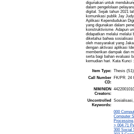
digunakan untuk mendukung 
dalam pengelolaan pelayana
digital. Sejak tahun 2021 la
komunikasi publik Jay Judy
Aplikasi Kependudukan Di
yang digunakan dalam penel
konstruktivisme. Adapun u
didapatkan melalui melalui b
diketahui bahwa sosialisasi
oleh masyarakat yang Jakar
dengan aktivasi aplikasi Id
memberikan dampak dan manf
serta bagi bahan evaluasi
kemudian hari. Kata Kunci :
Item Type:
Thesis (S1)
Call Number
FK/PR. 24 
CD:
NIM/NIDN
442200101
Creators:
Uncontrolled
Sosialisasi
Keywords:
000 Comput
Computer S
Processing,
> 004.71 Pe
300 Social 