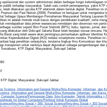
operasional dan system administrasi dalam berbagai fungsi kelembagaan me
n publik terhadap masyarakat. Salah satu contoh penerapannya, yakni KTP 
lu, telah dilakukan ujicoba KTP elektonik dalam bentuk digital. Penelitian ini
 Pearson dan Paul Nelson (2009). Penelitian ini bertujuan untuk mengetahui 
gital Sebagai Upaya Membangun Pemahaman Masyarakat Tentang Layanan Ber
itian ini adalah metode studi kasus dengan pendekatan kualitatif, serta me
ntuk mendapatkan data primer wawancara mendalam dan observasi non partisi
erbagai sumber seperti Biro Pusat Statistik (BPS), buku, laporan, jurnal, dan l
 yang dilakukan oleh Dukcapil Jakarta Barat telah berjalan sesuai rencana. Ha
ta Barat yang telah aware akan pentingnya pemanfaatan aplikasi Identitas K
entitas Kependudukan Digital (IKD) melalui smartphone mereka. Penelitian ini
aat bagi penelitian selanjutnya, terutama lingkup Ilmu Komunikasi dan khu
 bagi manajemen untuk nantinya dapat digunakan sebagai pengembangan dan p
 Sosialisasi, KTP Digital, Masyarakat, Dukcapil Jakbar
082
07
, KTP Digital, Masyarakat, Dukcapil Jakbar
er Science, Information and General Works/Ilmu Komputer, Informasi, dan 
cience, Information and General Works/Ilmu Komputer, Informasi, dan Kary
 Computer Science/Pemrosesan Data, Ilmu Komputer, Teknik Informatika > 00
ripherals for Digital Computers/Periferal Untuk Komputer Digital
Science/Ilmu-ilmu Sosial > 300. Social Science/Ilmu-ilmu Sosial > 303 Socia