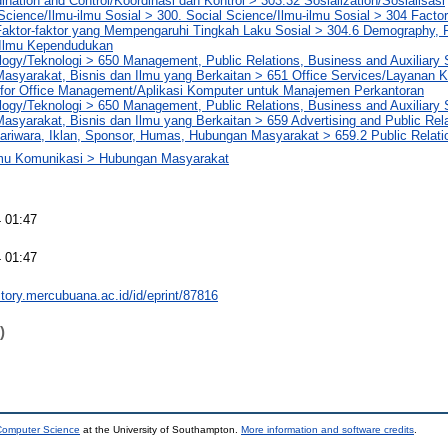
ination and Control/Koordinasi dan Kontrol > 303.32 Sosialization/Sosialisasi
Science/Ilmu-ilmu Sosial > 300. Social Science/Ilmu-ilmu Sosial > 304 Factor
Faktor-faktor yang Mempengaruhi Tingkah Laku Sosial > 304.6 Demography, P
Ilmu Kependudukan
logy/Teknologi > 650 Management, Public Relations, Business and Auxiliary
asyarakat, Bisnis dan Ilmu yang Berkaitan > 651 Office Services/Layanan 
n for Office Management/Aplikasi Komputer untuk Manajemen Perkantoran
logy/Teknologi > 650 Management, Public Relations, Business and Auxiliary
syarakat, Bisnis dan Ilmu yang Berkaitan > 659 Advertising and Public Rela
ariwara, Iklan, Sponsor, Humas, Hubungan Masyarakat > 659.2 Public Relat
lmu Komunikasi > Hubungan Masyarakat
 01:47
 01:47
sitory.mercubuana.ac.id/id/eprint/87816
)
 Computer Science
at the University of Southampton.
More information and software credits
.