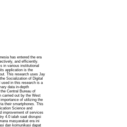
donesia has entered the era
ctively, and efficiently.
in various institutional
s application is the
d out. This research uses Jay
e Socialization of Digital
 used in this research is a
mary data in-depth
 the Central Bureau of
on carried out by the West
mportance of utilizing the
 via their smartphones. This
nication Science and
nd improvement of services
ry 4.0 ialah saat disrupsi
imana masyarakat era ini
masi dan komunikasi dapat