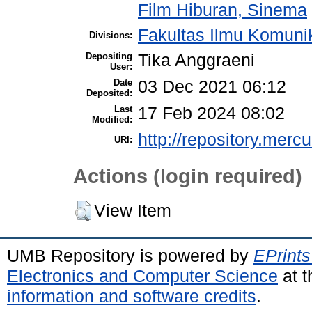
Film Hiburan, Sinema
Fakultas Ilmu Komuni
Divisions:
Depositing
Tika Anggraeni
User:
Date
03 Dec 2021 06:12
Deposited:
Last
17 Feb 2024 08:02
Modified:
http://repository.merc
URI:
Actions (login required)
View Item
UMB Repository is powered by
EPrints
Electronics and Computer Science
at t
information and software credits
.