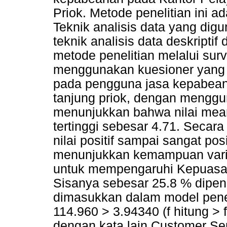
Priok. Metode penelitian ini a
Teknik analisis data yang digu
teknik analisis data deskriptif d
metode penelitian melalui su
menggunakan kuesioner yang d
pada pengguna jasa kepabean
tanjung priok, dengan menggun
menunjukkan bahwa nilai mean
tertinggi sebesar 4.71. Secar
nilai positif sampai sangat posi
menunjukkan kemampuan varia
untuk mempengaruhi Kepuasa
Sisanya sebesar 25.8 % dipeng
dimasukkan dalam model penelit
114.960 > 3.94340 (f hitung > f
dengan kata lain Customer Se