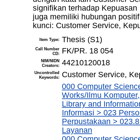
signifikan terhadap Kepuasan
juga memiliki hubungan posit
kunci: Customer Service, Ke
Thesis (S1)
Item Type:
Call Number
FK/PR. 18 054
CD:
NIM/NIDN
44210120018
Creators:
Uncontrolled
Customer Service, K
Keywords:
000 Computer Science
Works/Ilmu Komputer,
Library and Informati
Informasi > 023 Perso
Perpustakaan > 023.8 
Layanan
000 Computer Science