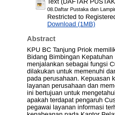
Text (DAFTAR PUSTA
08.Daftar Pustaka dan Lampi
Restricted to Registere
Download (1MB)
Abstract
KPU BC Tanjung Priok memiliki
Bidang Bimbingan Kepatuhan 
menjalankan sebagai fungsi C
dilakukan untuk memenuhi d
pada perusahaan. Kepuasan k
layanan perusahaan dan meme
ini bertujuan untuk mengetah
apakah terdapat pengaruh Cus
pegawai layanan informasi te
kepabeanan pada Kantor Pela