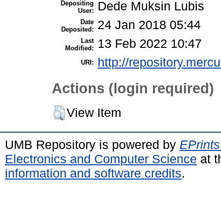
Depositing
Dede Muksin Lubis
User:
Date
24 Jan 2018 05:44
Deposited:
Last
13 Feb 2022 10:47
Modified:
http://repository.merc
URI:
Actions (login required)
View Item
UMB Repository is powered by
EPrints
Electronics and Computer Science
at t
information and software credits
.