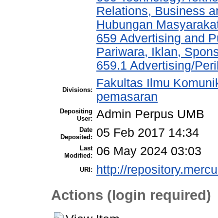
Relations, Business a
Hubungan Masyarakat,
659 Advertising and P
Pariwara, Iklan, Spo
659.1 Advertising/Per
Fakultas Ilmu Komuni
Divisions:
pemasaran
Depositing
Admin Perpus UMB
User:
Date
05 Feb 2017 14:34
Deposited:
Last
06 May 2024 03:03
Modified:
http://repository.merc
URI:
Actions (login required)