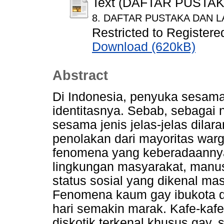
Text (DAFTAR PUSTA
8. DAFTAR PUSTAKA DAN L
Restricted to Registere
Download (620kB)
Abstract
Di Indonesia, penyuka sesama
identitasnya. Sebab, sebagai
sesama jenis jelas-jelas dila
penolakan dari mayoritas war
fenomena yang keberadaannya 
lingkungan masyarakat, manusi
status sosial yang dikenal ma
Fenomena kaum gay ibukota d
hari semakin marak. Kafe-kafe
diskotik terkenal khusus gay,