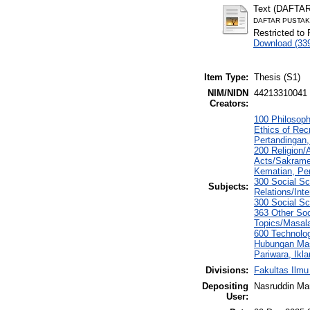
Text (DAFTA
DAFTAR PUSTAK
Restricted to 
Download (33
Item Type:
Thesis (S1)
NIM/NIDN
44213310041
Creators:
100 Philosoph
Ethics of Rec
Pertandingan,
200 Religion/
Acts/Sakramen
Kematian, P
300 Social Sc
Subjects:
Relations/Int
300 Social Sc
363 Other Soc
Topics/Masal
600 Technolog
Hubungan Masy
Pariwara, Ik
Divisions:
Fakultas Ilm
Depositing
Nasruddin M
User: