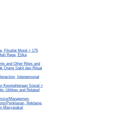
, Filsafat Moral > 175
lah Raga, Etika
nts and Other Rites and
uk Orang Sakit dan Ritual
teraction, Interpersonal
n Kesejahteraan Sosial >
c Utilities and Related
ervice/Manajemen,
ions/Periklanan, Reklame,
an Masyarakat