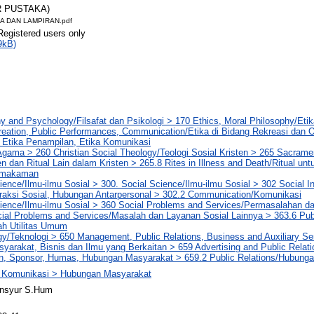
R PUSTAKA)
A DAN LAMPIRAN.pdf
Registered users only
9kB)
y and Psychology/Filsafat dan Psikologi > 170 Ethics, Moral Philosophy/Etika
reation, Public Performances, Communication/Etika di Bidang Rekreasi dan O
 Etika Penampilan, Etika Komunikasi
Agama > 260 Christian Social Theology/Teologi Sosial Kristen > 265 Sacrame
 dan Ritual Lain dalam Kristen > 265.8 Rites in Illness and Death/Ritual unt
emakaman
ience/Ilmu-ilmu Sosial > 300. Social Science/Ilmu-ilmu Sosial > 302 Social In
eraksi Sosial, Hubungan Antarpersonal > 302.2 Communication/Komunikasi
ience/Ilmu-ilmu Sosial > 360 Social Problems and Services/Permasalahan da
ial Problems and Services/Masalah dan Layanan Sosial Lainnya > 363.6 Publi
ah Utilitas Umum
y/Teknologi > 650 Management, Public Relations, Business and Auxiliary S
arakat, Bisnis dan Ilmu yang Berkaitan > 659 Advertising and Public Relat
lan, Sponsor, Humas, Hubungan Masyarakat > 659.2 Public Relations/Hubung
u Komunikasi > Hubungan Masyarakat
ansyur S.Hum