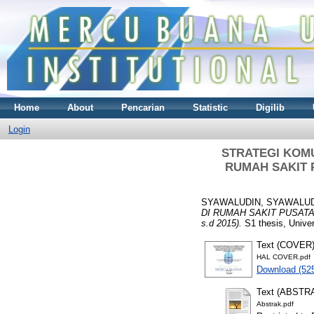
Home
About
Pencarian
Statistic
Digilib
Login
STRATEGI KOM
RUMAH SAKIT
SYAWALUDIN, SYAWALU
DI RUMAH SAKIT PUSAT
s.d 2015).
S1 thesis, Unive
Text (COVER
HAL COVER.pdf
Download (52
Text (ABSTR
Abstrak.pdf