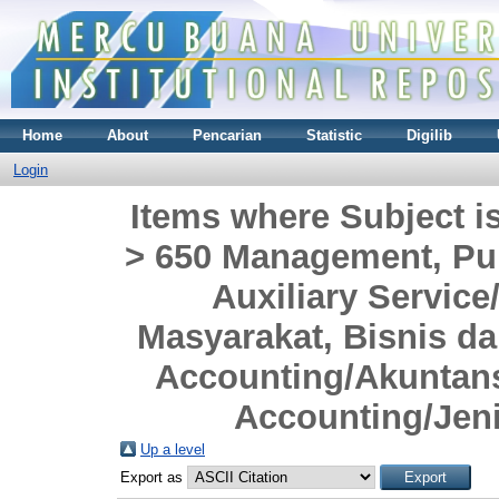
Home
About
Pencarian
Statistic
Digilib
Login
Items where Subject i
> 650 Management, Pub
Auxiliary Servi
Masyarakat, Bisnis da
Accounting/Akuntansi
Accounting/Jeni
Up a level
Export as