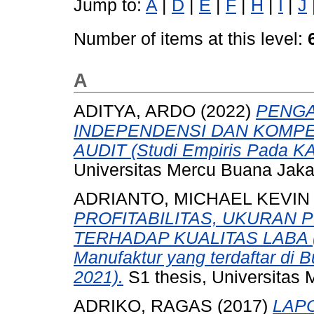
Jump to:
A
|
D
|
E
|
F
|
H
|
I
|
J
Number of items at this level:
A
ADITYA, ARDO
(2022)
PENGA
INDEPENDENSI DAN KOMPE
AUDIT (Studi Empiris Pada KA
Universitas Mercu Buana Jaka
ADRIANTO, MICHAEL KEVIN
PROFITABILITAS, UKURAN
TERHADAP KUALITAS LABA (S
Manufaktur yang terdaftar di 
2021).
S1 thesis, Universitas
ADRIKO, RAGAS
(2017)
LAP