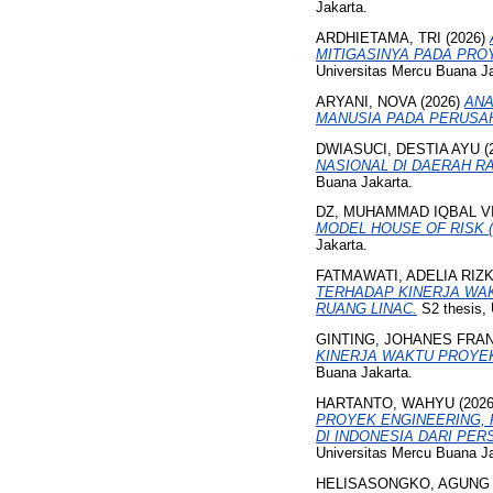
Jakarta.
ARDHIETAMA, TRI
(2026)
MITIGASINYA PADA PRO
Universitas Mercu Buana Ja
ARYANI, NOVA
(2026)
ANA
MANUSIA PADA PERUSAHA
DWIASUCI, DESTIA AYU
(
NASIONAL DI DAERAH R
Buana Jakarta.
DZ, MUHAMMAD IQBAL V
MODEL HOUSE OF RISK 
Jakarta.
FATMAWATI, ADELIA RIZ
TERHADAP KINERJA WA
RUANG LINAC.
S2 thesis, 
GINTING, JOHANES FRA
KINERJA WAKTU PROYE
Buana Jakarta.
HARTANTO, WAHYU
(202
PROYEK ENGINEERING, 
DI INDONESIA DARI PE
Universitas Mercu Buana Ja
HELISASONGKO, AGUNG