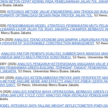
RAN BETON CEPAT KERING PADA PEMELIHARAAN JALAN TOL JAKAR
cu Buana Jakarta.
026)
INTEGRASI METODE VALUE ENGINEERING DAN TEKNOLOGI BUIL
TERNATIF OPTIMALISASI DESAIN PADA PROYEK JALAN TOL.
S2 thesis
2026)
PENGEMBANGAN MODEL STRATEGIS PENINGKATAN MUTU PEL
LEBARAN LAJUR JALAN TOL RUAS JAKARTA–CIKAMPEK BERBASIS IN
s Mercu Buana Jakarta.
ZA
(2026)
ANALISIS TEKNO EKONOMI DAN DAMPAK LINGKUNGAN PEM
M PERSPEKTIF SUSTAINABLE CONSTRUCTION MANAGEMENT.
S2 thesi
)
ANALISIS FAKTOR PENENTU KUALITAS SUMBER DAYA MANUSIA M
INERJA WAKTU MULTI-PROYEK KONSTRUKSI.
S2 thesis, Universitas M
NDRY
(2026)
ANALISIS PENGARUH KETERSEDIAAN ANGGARAN,VALUE E
DAN PEMAHAMAN GREEN BUILDING TERHADAP TINGKAT PENERAPAN 
I JAKARTA.
S2 thesis, Universitas Mercu Buana Jakarta.
RAS
(2026)
ANALISIS KETERLAMBATAN PROYEK DARI PERSPEKTIF M
METODE FAILURE MODE AND EFFECTS ANALYSIS (FMEA) SERTA FA
AH SAKIT.
S2 thesis, Universitas Mercu Buana Jakarta.
N
(2026)
ANALISIS KINERJA BIAYA OPERASIONAL BERBASIS GREEN 
RING DAN LIFE CYCLE COST ANALYSIS PADA INSTALASI PENGOLAHA
karta.
MODEL INTEGRASI DATA FALLING WEIGHT DEFLECTOMETER (FWD) D