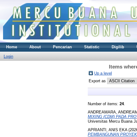
Home
About
Pencarian
Statistic
Digilib
Login
Items where
Up a level
Export as
Number of items:
24
.
ANDREAMARA, ANDREA
MIXING (CDM) PADA PR
Universitas Mercu Buana Ja
APRIANTI, ANIS EKA
(202
PEMBANGUNAN PROYEK 