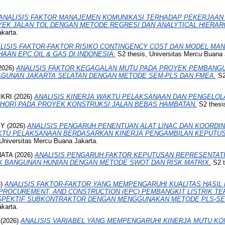
ANALISIS FAKTOR MANAJEMEN KOMUNIKASI TERHADAP PEKERJAAN
YEK JALAN TOL DENGAN METODE REGRESI DAN ANALYTICAL HIERA
karta.
LISIS FAKTOR-FAKTOR RISIKO CONTINGENCY COST DAN MODEL MA
AN EPC OIL & GAS DI INDONESIA.
S2 thesis, Universitas Mercu Buana 
2026)
ANALISIS FAKTOR KEGAGALAN MUTU PADA PROYEK PEMBANG
AGUNAN JAKARTA SELATAN DENGAN METODE SEM-PLS DAN FMEA.
S2
IKRI
(2026)
ANALISIS KINERJA WAKTU PELAKSANAAN DAN PENGELOL
(HOR) PADA PROYEK KONSTRUKSI JALAN BEBAS HAMBATAN.
S2 thesi
KY
(2026)
ANALISIS PENGARUH PENENTUAN ALAT LINAC DAN KOORDINA
KTU PELAKSANAAN BERDASARKAN KINERJA PENGAMBILAN KEPUTUS
Universitas Mercu Buana Jakarta.
NATA
(2026)
ANALISIS PENGARUH FAKTOR KEPUTUSAN REPRESENTATI
K BANGUNAN HUNIAN DENGAN METODE SWOT DAN RISK MATRIX.
S2 t
6)
ANALISIS FAKTOR-FAKTOR YANG MEMPENGARUHI KUALITAS HASIL
PROCUREMENT, AND CONSTRUCTION (EPC) PEMBANGKIT LISTRIK T
RSPEKTIF SUBKONTRAKTOR DENGAN MENGGUNAKAN METODE PLS-SE
karta.
(2026)
ANALISIS VARIABEL YANG MEMPENGARUHI KINERJA MUTU K