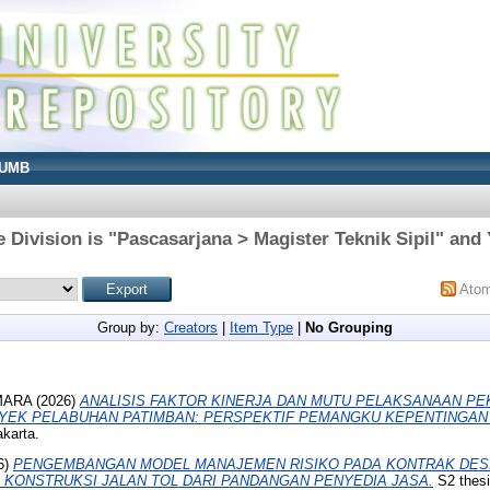
UMB
 Division is "Pascasarjana > Magister Teknik Sipil" and 
Ato
Group by:
Creators
|
Item Type
|
No Grouping
MARA
(2026)
ANALISIS FAKTOR KINERJA DAN MUTU PELAKSANAAN P
OYEK PELABUHAN PATIMBAN: PERSPEKTIF PEMANGKU KEPENTINGAN
karta.
6)
PENGEMBANGAN MODEL MANAJEMEN RISIKO PADA KONTRAK DESI
KONSTRUKSI JALAN TOL DARI PANDANGAN PENYEDIA JASA.
S2 thesi