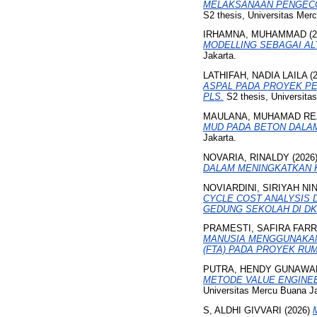
MELAKSANAAN PENGECO
S2 thesis, Universitas Mer
IRHAMNA, MUHAMMAD
(2
MODELLING SEBAGAI AL
Jakarta.
LATHIFAH, NADIA LAILA
(
ASPAL PADA PROYEK PE
PLS.
S2 thesis, Universita
MAULANA, MUHAMAD RE
MUD PADA BETON DALA
Jakarta.
NOVARIA, RINALDY
(2026
DALAM MENINGKATKAN K
NOVIARDINI, SIRIYAH NI
CYCLE COST ANALYSIS 
GEDUNG SEKOLAH DI DK
PRAMESTI, SAFIRA FAR
MANUSIA MENGGUNAKAN 
(FTA) PADA PROYEK RUM
PUTRA, HENDY GUNAWA
METODE VALUE ENGINEE
Universitas Mercu Buana Ja
S, ALDHI GIVVARI
(2026)