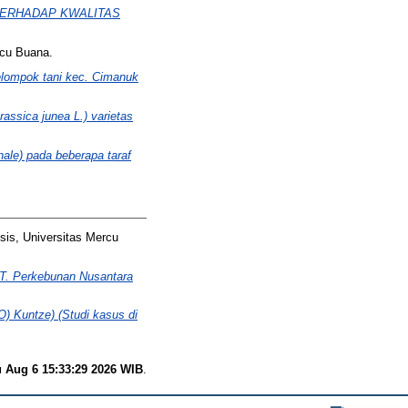
ERHADAP KWALITAS
rcu Buana.
elompok tani kec. Cimanuk
ssica junea L.) varietas
nale) pada beberapa taraf
sis, Universitas Mercu
 PT. Perkebunan Nusantara
O) Kuntze) (Studi kasus di
 Aug 6 15:33:29 2026 WIB
.