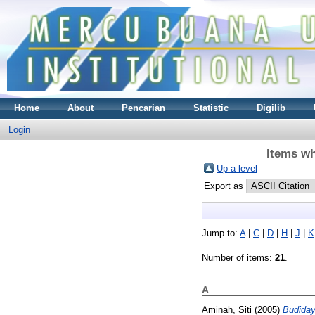
Home
About
Pencarian
Statistic
Digilib
Login
Items wh
Up a level
Export as
Jump to:
A
|
C
|
D
|
H
|
J
|
K
Number of items:
21
.
A
Aminah, Siti
(2005)
Budiday