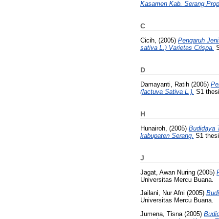
Kasamen Kab. Serang Propi
C
Cicih,
(2005)
Pengaruh Jeni
sativa L.) Varietas Crispa.
S
D
Damayanti, Ratih
(2005)
Pe
(lactuva Sativa L.).
S1 thesi
H
Hunairoh,
(2005)
Budidaya T
kabupaten Serang.
S1 thesi
J
Jagat, Awan Nuring
(2005)
Universitas Mercu Buana.
Jailani, Nur Afni
(2005)
Budi
Universitas Mercu Buana.
Jumena, Tisna
(2005)
Budid