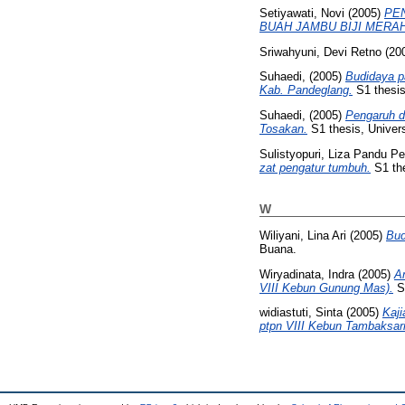
Setiyawati, Novi
(2005)
PE
BUAH JAMBU BIJI MERAH 
Sriwahyuni, Devi Retno
(20
Suhaedi,
(2005)
Budidaya p
Kab. Pandeglang.
S1 thesis
Suhaedi,
(2005)
Pengaruh d
Tosakan.
S1 thesis, Univer
Sulistyopuri, Liza Pandu Per
zat pengatur tumbuh.
S1 the
W
Wiliyani, Lina Ari
(2005)
Bud
Buana.
Wiryadinata, Indra
(2005)
An
VIII Kebun Gunung Mas).
S1
widiastuti, Sinta
(2005)
Kaji
ptpn VIII Kebun Tambaksari