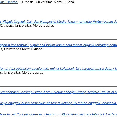
nsi Banten.
S1 thesis, Universitas Mercu Buana.
s PUpuk Organik Cair dan Komposisi Media Tanam terhadap Pertumbuhan da
1 thesis, Universitas Mercu Buana.
ngaruh konsentrasi pupuk cair biolim dan media tanam organik terhadap pert
s, Universitas Mercu Buana.
omat ( Licopersicon esculentum mill di kelompok tani harapan masa desa /
s, Universitas Mercu Buana.
Perencanaan Lanskap Hutan Kota Cikokol sebagai Ruang Terbuka Umum di K
daya anggrek bulan hasil aklimatisasi di kavling 16 taman anggrek Indonesia
aya tomat (lycopersicum esculentum, mill) varietas permata hibrida F1 di lah