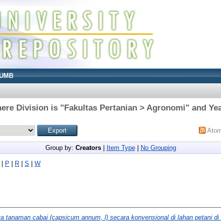
UMB
ere Division is "Fakultas Pertanian > Agronomi" and Yea
Ato
Group by:
Creators
|
Item Type
|
No Grouping
|
P
|
R
|
S
|
W
a tanaman cabai (capsicum annum, l) secara konvensional di lahan petani di