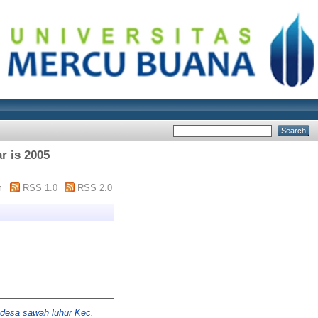
r is 2005
m
RSS 1.0
RSS 2.0
 desa sawah luhur Kec.