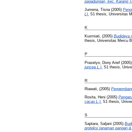
pagadungan, kec. Karang T
Jumena, Tisna
(2005)
Penga
L).
S1 thesis, Universitas 
K
Kusmiati,
(2005)
Budidaya m
thesis, Universitas Mercu 
P
Prasetyo, Dony Arief
(2005
juncea L.).
S1 thesis, Unive
R
Riawati,
(2005)
Pengembanga
Rosita, Heni
(2005)
Pengaru
cacao L.).
S1 thesis, Unive
S
Saptara, Saljani
(2005)
Budi
proteksi tanaman pangan & h