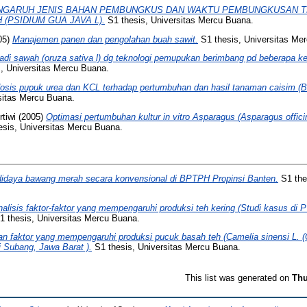
NGARUH JENIS BAHAN PEMBUNGKUS DAN WAKTU PEMBUNGKUSAN T
(PSIDIUM GUA JAVA L).
S1 thesis, Universitas Mercu Buana.
05)
Manajemen panen dan pengolahan buah sawit.
S1 thesis, Universitas Me
adi sawah (oruza sativa l) dg teknologi pemupukan berimbang pd beberapa k
, Universitas Mercu Buana.
osis pupuk urea dan KCL terhadap pertumbuhan dan hasil tanaman caisim (Bra
sitas Mercu Buana.
tiwi
(2005)
Optimasi pertumbuhan kultur in vitro Asparagus (Asparagus offici
sis, Universitas Mercu Buana.
idaya bawang merah secara konvensional di BPTPH Propinsi Banten.
S1 the
alisis faktor-faktor yang mempengaruhi produksi teh kering (Studi kasus di
 thesis, Universitas Mercu Buana.
an faktor yang mempengaruhi produksi pucuk basah teh (Camelia sinensi L. (
 Subang, Jawa Barat ).
S1 thesis, Universitas Mercu Buana.
This list was generated on
Thu