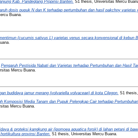
anjung Kab. Pandeglang Propinsi Banten.
S1 thesis, Universitas Mercu Buan
ruh dosis pupuk N dan K terhadap pertumbuhan dan hasil pakchoy varietas g
Mercu Buana.
entimun (cucumis sativus L) varietas venus secara konvensional di kebun 
Buana.
)
Pengaruh Pestisida Nabati dan Varietas terhadap Pertumbuhan dan Hasil T
rsitas Mercu Buana.
n budidaya jamur merang (volvariella volvaceae) di kota Cilegon.
S1 thesis,
h Komposisi Media Tanam dan Pupuk Pelengkap Cair terhadap Pertumbuhan
rsitas Mercu Buana.
daya & proteksi kangkung air (ipomoea aquatica forsk) di lahan petani di ba
ortikultura provinsi Banten.
S1 thesis, Universitas Mercu Buana.