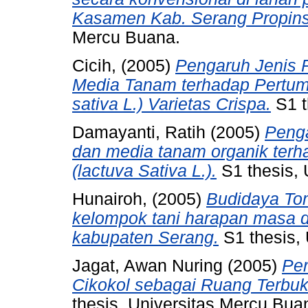
Kasamen Kab. Serang Propins
Mercu Buana.
Cicih,
(2005)
Pengaruh Jenis 
Media Tanam terhadap Pertum
sativa L.) Varietas Crispa.
S1 t
Damayanti, Ratih
(2005)
Penga
dan media tanam organik terh
(lactuva Sativa L.).
S1 thesis, 
Hunairoh,
(2005)
Budidaya Tom
kelompok tani harapan masa 
kabupaten Serang.
S1 thesis,
Jagat, Awan Nuring
(2005)
Pe
Cikokol sebagai Ruang Terbu
thesis, Universitas Mercu Bua