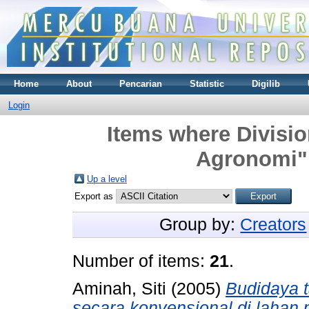
Home
About
Pencarian
Statistic
Digilib
Login
Items where Divisio
Agronomi" 
Up a level
Export as
Group by:
Creators
Number of items:
21
.
Aminah, Siti
(2005)
Budidaya 
secara konvensional di lahan 