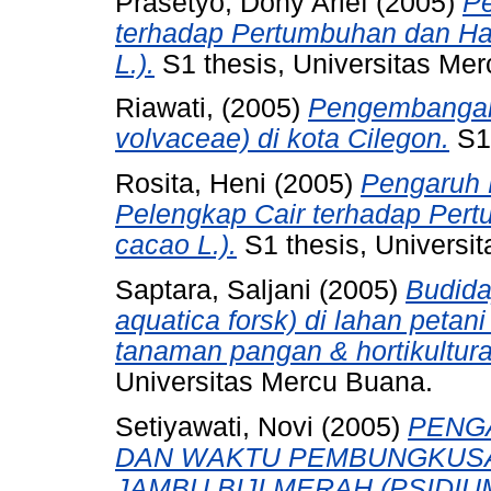
Prasetyo, Dony Arief
(2005)
Pe
terhadap Pertumbuhan dan Ha
L.).
S1 thesis, Universitas Me
Riawati,
(2005)
Pengembangan 
volvaceae) di kota Cilegon.
S1 
Rosita, Heni
(2005)
Pengaruh 
Pelengkap Cair terhadap Per
cacao L.).
S1 thesis, Universi
Saptara, Saljani
(2005)
Budida
aquatica forsk) di lahan petan
tanaman pangan & hortikultura
Universitas Mercu Buana.
Setiyawati, Novi
(2005)
PENG
DAN WAKTU PEMBUNGKUSA
JAMBU BIJI MERAH (PSIDIUM