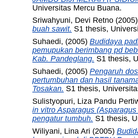
Universitas Mercu Buana.
Sriwahyuni, Devi Retno
(2005
buah sawit.
S1 thesis, Univers
Suhaedi,
(2005)
Budidaya padi
pemupukan berimbang pd bebe
Kab. Pandeglang.
S1 thesis, 
Suhaedi,
(2005)
Pengaruh dos
pertumbuhan dan hasil tanaman
Tosakan.
S1 thesis, Universit
Sulistyopuri, Liza Pandu Perti
in vitro Asparagus (Asparagus 
pengatur tumbuh.
S1 thesis, U
Wiliyani, Lina Ari
(2005)
Budid