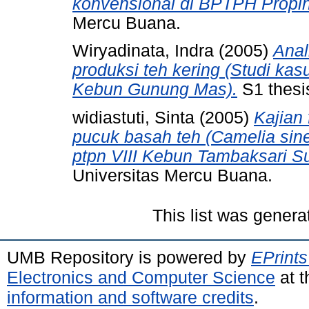
konvensional di BPTPH Propin
Mercu Buana.
Wiryadinata, Indra
(2005)
Anal
produksi teh kering (Studi kas
Kebun Gunung Mas).
S1 thesi
widiastuti, Sinta
(2005)
Kajian
pucuk basah teh (Camelia sinen
ptpn VIII Kebun Tambaksari Su
Universitas Mercu Buana.
This list was gener
UMB Repository is powered by
EPrints
Electronics and Computer Science
at t
information and software credits
.