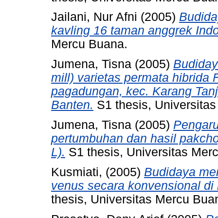
Jailani, Nur Afni
(2005)
Budiday
kavling 16 taman anggrek Ind
Mercu Buana.
Jumena, Tisna
(2005)
Budiday
mill) varietas permata hibrida 
pagadungan, kec. Karang Tanj
Banten.
S1 thesis, Universita
Jumena, Tisna
(2005)
Pengaru
pertumbuhan dan hasil pakchoy
L).
S1 thesis, Universitas Mer
Kusmiati,
(2005)
Budidaya men
venus secara konvensional di
thesis, Universitas Mercu Bua