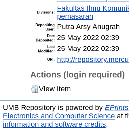
Fakultas Ilmu Komuni
Divisions:
pemasaran
Depositing
Putra Arsy Anugrah
User:
Date
25 May 2022 02:39
Deposited:
Last
25 May 2022 02:39
Modified:
http://repository.merc
URI:
Actions (login required)
View Item
UMB Repository is powered by
EPrints
Electronics and Computer Science
at t
information and software credits
.