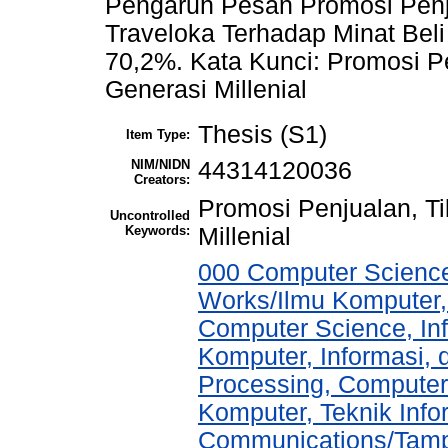
Pengaruh Pesan Promosi Penju
Traveloka Terhadap Minat Bel
70,2%. Kata Kunci: Promosi Pe
Generasi Millenial
Thesis (S1)
Item Type:
NIM/NIDN
44314120036
Creators:
Promosi Penjualan, Ti
Uncontrolled
Keywords:
Millenial
000 Computer Science
Works/Ilmu Komputer,
Computer Science, In
Komputer, Informasi,
Processing, Computer
Komputer, Teknik Info
Communications/Tampi