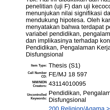
penelitian (uji F) dan uji kecoc
menunjukan nilai signifikasi d
mendukung hipotesa. Oleh karena
menyatakan bahwa terdapat pe
variabel pendidikan, pengalama
dan implikasinya terhadap konf
Pendidikan, Pengalaman Kerja,
Disfungsional
Thesis (S1)
Item Type:
Call Number
FE/MJ 18 597
CD:
NIM/NIDN
43114010095
Creators:
Pendidikan, Pengalama
Uncontrolled
Keywords:
Disfungsional
200 Religion/Agama >