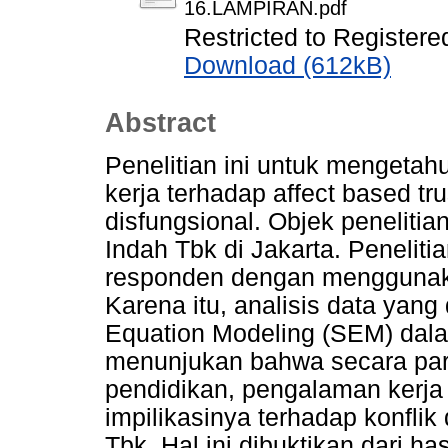
16.LAMPIRAN.pdf
Restricted to Registere
Download (612kB)
Abstract
Penelitian ini untuk mengeta
kerja terhadap affect based tr
disfungsional. Objek penelitia
Indah Tbk di Jakarta. Peneliti
responden dengan menggunakan
Karena itu, analisis data yang
Equation Modeling (SEM) dalam 
menunjukan bahwa secara parsi
pendidikan, pengalaman kerja 
impilikasinya terhadap konfli
Tbk. Hal ini dibuktikan dari ha