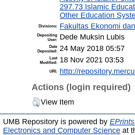
297.73 Islamic Educat
Other Education Syst
Fakultas Ekonomi da
Divisions:
Depositing
Dede Muksin Lubis
User:
Date
24 May 2018 05:57
Deposited:
Last
18 Nov 2021 03:53
Modified:
http://repository.merc
URI:
Actions (login required)
View Item
UMB Repository is powered by
EPrints
Electronics and Computer Science
at t