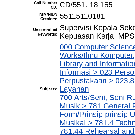
Call Number
CD/551. 18 155
CD:
NIM/NIDN
55115110181
Creators:
Supervisi Kepala Seko
Uncontrolled
Keywords:
Kepuasan Kerja, MP
000 Computer Science
Works/Ilmu Komputer,
Library and Informati
Informasi > 023 Perso
Perpustakaan > 023.8 
Layanan
Subjects:
700 Arts/Seni, Seni R
Musik > 781 General P
Form/Prinsip-prinsip
Musikal > 781.4 Techn
781.44 Rehearsal and 