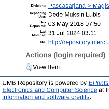
Pascasarjana > Magi
Divisions:
Depositing
Dede Muksin Lubis
User:
Date
03 May 2018 07:50
Deposited:
Last
31 Jul 2024 03:11
Modified:
http://repository.merc
URI:
Actions (login required)
View Item
UMB Repository is powered by
EPrints
Electronics and Computer Science
at t
information and software credits
.