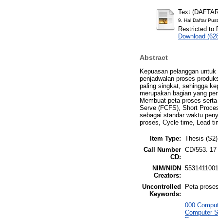
Text (DAFT
9. Hal Daftar Pus
Restricted to 
Download (62
Abstract
Kepuasan pelanggan untuk p
penjadwalan proses produks
paling singkat, sehingga k
merupakan bagian yang pent
Membuat peta proses serta
Serve (FCFS), Short Proce
sebagai standar waktu pen
proses, Cycle time, Lead t
Item Type:
Thesis (S2)
Call Number
CD/553. 17
CD:
NIM/NIDN
553141100
Creators:
Uncontrolled
Peta proses
Keywords:
000 Comput
Computer S