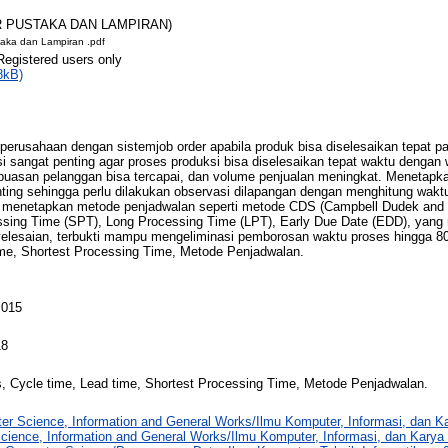
AR PUSTAKA DAN LAMPIRAN)
taka dan Lampiran .pdf
Registered users only
8kB)
erusahaan dengan sistemjob order apabila produk bisa diselesaikan tepat p
i sangat penting agar proses produksi bisa diselesaikan tepat waktu dengan
epuasan pelanggan bisa tercapai, dan volume penjualan meningkat. Menetapk
ing sehingga perlu dilakukan observasi dilapangan dengan menghitung waktu
 menetapkan metode penjadwalan seperti metode CDS (Campbell Dudek and S
ssing Time (SPT), Long Processing Time (LPT), Early Due Date (EDD), yang
yelesaian, terbukti mampu mengeliminasi pemborosan waktu proses hingga 8
ime, Shortest Processing Time, Metode Penjadwalan.
 015
18
, Cycle time, Lead time, Shortest Processing Time, Metode Penjadwalan.
er Science, Information and General Works/Ilmu Komputer, Informasi, dan 
cience, Information and General Works/Ilmu Komputer, Informasi, dan Kary