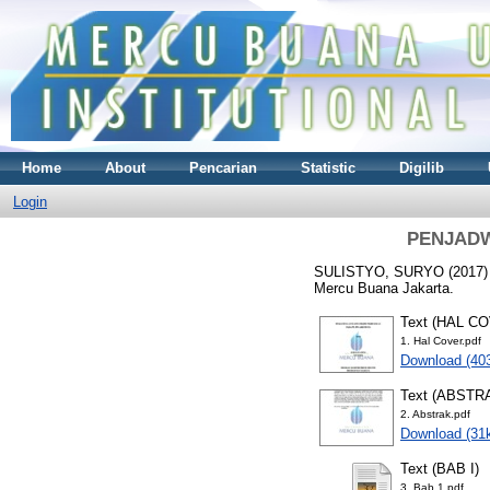
Home
About
Pencarian
Statistic
Digilib
Login
PENJADW
SULISTYO, SURYO
(2017
Mercu Buana Jakarta.
Text (HAL C
1. Hal Cover.pdf
Download (40
Text (ABSTR
2. Abstrak.pdf
Download (31
Text (BAB I)
3. Bab 1.pdf