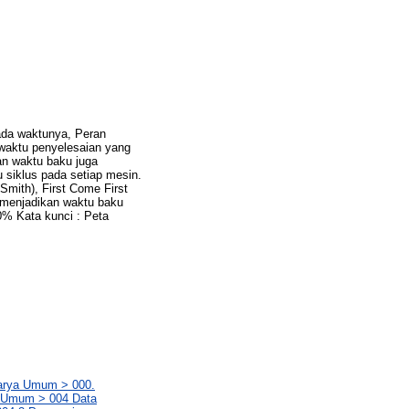
ada waktunya, Peran
 waktu penyelesaian yang
an waktu baku juga
 siklus pada setiap mesin.
mith), First Come First
 menjadikan waktu baku
0% Kata kunci : Peta
Karya Umum > 000.
a Umum > 004 Data