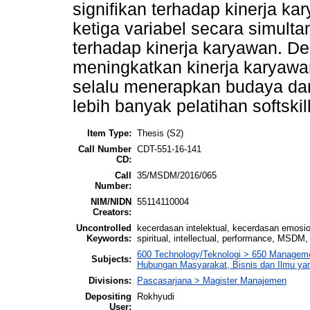
signifikan terhadap kinerja k
ketiga variabel secara simulta
terhadap kinerja karyawan. Den
meningkatkan kinerja karyawa
selalu menerapkan budaya dan
lebih banyak pelatihan softski
Item Type:
Thesis (S2)
Call Number
CDT-551-16-141
CD:
Call
35/MSDM/2016/065
Number:
NIM/NIDN
55114110004
Creators:
Uncontrolled
kecerdasan intelektual, kecerdasan emosiona
Keywords:
spiritual, intellectual, performance, MS
600 Technology/Teknologi > 650 Managemen
Subjects:
Hubungan Masyarakat, Bisnis dan Ilmu y
Divisions:
Pascasarjana > Magister Manajemen
Depositing
Rokhyudi
User: