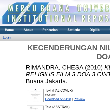
Home
About
Pencarian
Statistic
Digilib
Login
KECENDERUNGAN NILAI
DOA
RIMANDRA, CHESA
(2010)
K
RELIGIUS FILM 3 DOA 3 CIN
Buana Jakarta.
Text (HAL COVER)
cover.pdf
Download (295kB)
|
Preview
Text (ABSTRAK)