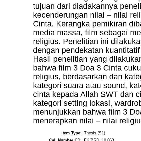
tujuan dari diadakannya peneli
kecenderungan nilai – nilai re
Cinta. Kerangka pemikiran di
media massa, film sebagai media
religius. Penelitian ini dilakuk
dengan pendekatan kuantitatif 
Hasil penelitian yang dilakuk
bahwa film 3 Doa 3 Cinta cukup
religius, berdasarkan dari kate
kategori suara atau sound, kate
cinta kepada Allah SWT dan 
kategori setting lokasi, wardro
menunjukkan bahwa film 3 Do
menerapkan nilai – nilai religi
Item Type:
Thesis (S1)
Call Number CD:
FK/BRD. 10 063