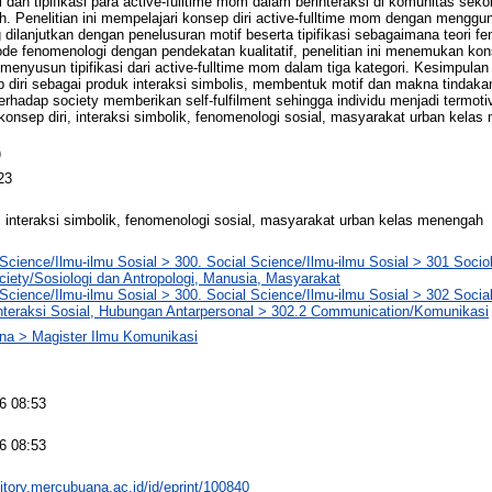
 dan tipifikasi para active-fulltime mom dalam berinteraksi di komunitas se
 Penelitian ini mempelajari konsep diri active-fulltime mom dengan mengguna
dilanjutkan dengan penelusuran motif beserta tipifikasi sebagaimana teori fe
 fenomenologi dengan pendekatan kualitatif, penelitian ini menemukan konse
enyusun tipifikasi dari active-fulltime mom dalam tiga kategori. Kesimpulan da
diri sebagai produk interaksi simbolis, membentuk motif dan makna tindaka
i terhadap society memberikan self-fulfilment sehingga individu menjadi termot
: konsep diri, interaksi simbolik, fenomenologi sosial, masyarakat urban kela
)
23
, interaksi simbolik, fenomenologi sosial, masyarakat urban kelas menengah
Science/Ilmu-ilmu Sosial > 300. Social Science/Ilmu-ilmu Sosial > 301 Socio
iety/Sosiologi dan Antropologi, Manusia, Masyarakat
Science/Ilmu-ilmu Sosial > 300. Social Science/Ilmu-ilmu Sosial > 302 Social 
Interaksi Sosial, Hubungan Antarpersonal > 302.2 Communication/Komunikasi
na > Magister Ilmu Komunikasi
6 08:53
6 08:53
sitory.mercubuana.ac.id/id/eprint/100840