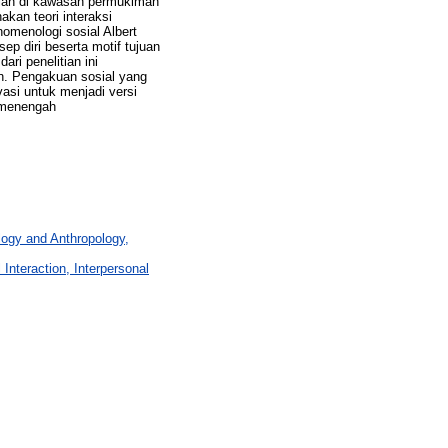
kolah di kawasan permukiman
kan teori interaksi
nomenologi sosial Albert
p diri beserta motif tujuan
ri penelitian ini
n. Pengakuan sosial yang
ivasi untuk menjadi versi
s menengah
logy and Anthropology,
Interaction, Interpersonal