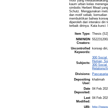
motif yang melatarbelakangi
kaum urban kelas menengah.
simbolis Herbert Mead yang 
Schutz. Menggunakan metode
dan motif sebab, kemudian m
membuktikan bahwa konsep 
diperoleh dari interaksi dir
terbaik dirinya. Kata kunci
Item Type:
Thesis (S2
NIM/NIDN
552231200
Creators:
Uncontrolled
konsep diri
Keywords:
300 Social 
Human, Soc
Subjects:
300 Social 
Relations/
Divisions:
Pascasarja
Depositing
khalimah
User:
Date
04 Feb 202
Deposited:
Last
04 Feb 202
Modified:
URI:
http://repo