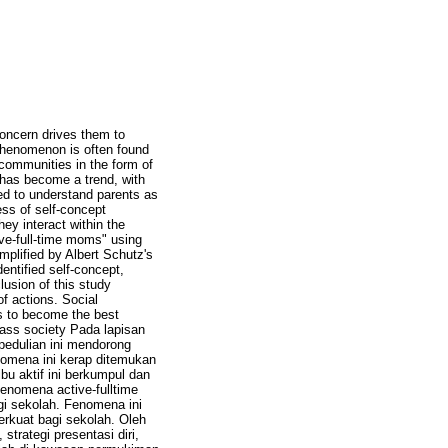
concern drives them to
 phenomenon is often found
 communities in the form of
 has become a trend, with
eed to understand parents as
ess of self-concept
hey interact within the
ive-full-time moms" using
mplified by Albert Schutz's
entified self-concept,
lusion of this study
f actions. Social
ns to become the best
lass society Pada lapisan
pedulian ini mendorong
enomena ini kerap ditemukan
u aktif ini berkumpul dan
enomena active-fulltime
gi sekolah. Fenomena ini
erkuat bagi sekolah. Oleh
strategi presentasi diri,