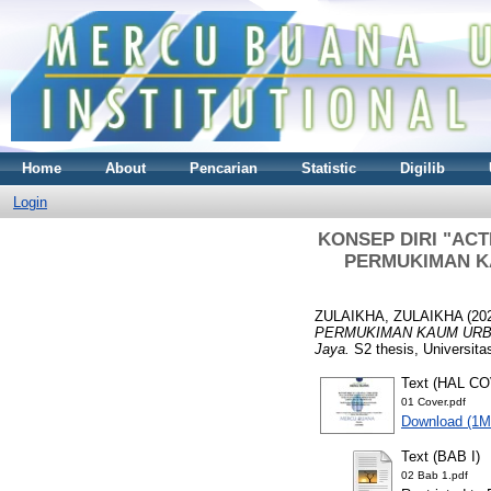
Home
About
Pencarian
Statistic
Digilib
Login
KONSEP DIRI "AC
PERMUKIMAN KAU
ZULAIKHA, ZULAIKHA
(20
PERMUKIMAN KAUM URBAN K
Jaya.
S2 thesis, Universita
Text (HAL C
01 Cover.pdf
Download (1M
Text (BAB I)
02 Bab 1.pdf