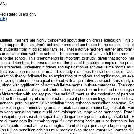
RAN)
Registered users only
5kB)
nities, mothers are highly concerned about their children's education. This 
ol to support their children's achievements and contribute to the school. This
ruit students from middleclass families. These active mothers gather and form
 in collaboration with the school. The phenomenon of ‘active-full-time moms’
ing to the school. This phenomenon is important to study, given that school n
lders. Therefore, the researcher set the goal of the study to explain the proc
on strategies, underlying motives and typification of active-fulltime moms as t
e class urban residential area. This study examines the self-concept of "act
raction theory, followed by an exploration of motives and typification, as exe
. Using a phenomenological method with a qualitative approach, this study id
along with typification of active-full-time moms in three categories. The conc
ept, as a product of symbolic interaction, shapes the motives and meanings o
lf-interaction with society provides self-fulfilment as the motivation of perso
rd: self-concept, symbolic interaction, social phenomenology, urban middle-c
engah, para ibu memiliki kepedulian tinggi terhadap pendidikan anaknya. Ke
t di sekolah guna mendukung prestasi anak dan berkontribusi bagi sekolah. F
a yang menjaring murid-murid dari kalangan keluarga kelas menengah. Para ib
 wujud organisasi atau kepanitiaan dengan bekerja sama dengan sekolah. F
 di mana para ibu rumah tangga (fulltime mom) hadir untuk berkontribusi ba
 sekolah perlu memahami para orangtua murid sebagai pemangku kepentingan t
kan tujuan penelitian adalah untuk menjelaskan proses konstruksi konsep diri, 