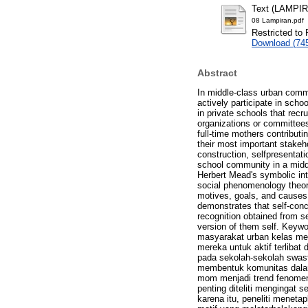
Text (LAMPI
08 Lampiran.pdf
Restricted to 
Download (74
Abstract
In middle-class urban commu
actively participate in scho
in private schools that rec
organizations or committees
full-time mothers contribut
their most important stakeho
construction, selfpresentati
school community in a middl
Herbert Mead's symbolic inte
social phenomenology theory
motives, goals, and causes, 
demonstrates that self-conc
recognition obtained from se
version of them self. Keywo
masyarakat urban kelas men
mereka untuk aktif terliba
pada sekolah-sekolah swast
membentuk komunitas dalam
mom menjadi trend fenomena
penting diteliti mengingat
karena itu, peneliti menetap