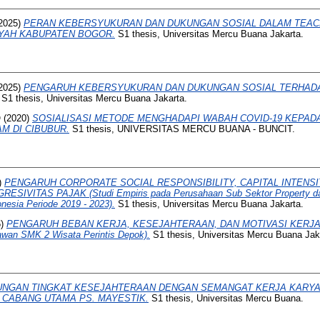
2025)
PERAN KEBERSYUKURAN DAN DUKUNGAN SOSIAL DALAM TEAC
YAH KABUPATEN BOGOR.
S1 thesis, Universitas Mercu Buana Jakarta.
2025)
PENGARUH KEBERSYUKURAN DAN DUKUNGAN SOSIAL TERHADAP
S1 thesis, Universitas Mercu Buana Jakarta.
O
(2020)
SOSIALISASI METODE MENGHADAPI WABAH COVID-19 KEPADA
M DI CIBUBUR.
S1 thesis, UNIVERSITAS MERCU BUANA - BUNCIT.
)
PENGARUH CORPORATE SOCIAL RESPONSIBILITY, CAPITAL INTENSI
IVITAS PAJAK (Studi Empiris pada Perusahaan Sub Sektor Property da
onesia Periode 2019 - 2023).
S1 thesis, Universitas Mercu Buana Jakarta.
6)
PENGARUH BEBAN KERJA, KESEJAHTERAAN, DAN MOTIVASI KERJ
awan SMK 2 Wisata Perintis Depok).
S1 thesis, Universitas Mercu Buana Jak
NGAN TINGKAT KESEJAHTERAAN DENGAN SEMANGAT KERJA KARYAW
 CABANG UTAMA PS. MAYESTIK.
S1 thesis, Universitas Mercu Buana.