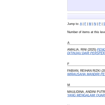
Jump to:
A
|
F
|
M
|
N
|
P
|
Number of items at this lev
A
AMALIA, RINI
(2025)
PENG
DITINJAU DARI PERSPEK
F
FABIAN, REIHAN RIZKI
(2
WIRAUSAHA MANDIRI P
M
MAULIDINA, ANDINI PUTR
YANG MENGALAMI QUART