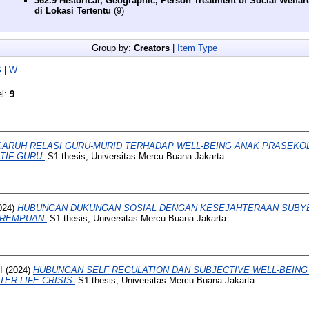
362.9 Historical, Geographic, Person Treatment of Social Welfar
di Lokasi Tertentu
(9)
Group by:
Creators
|
Item Type
S
|
W
el:
9
.
ARUH RELASI GURU-MURID TERHADAP WELL-BEING ANAK PRASEKOLA
TIF GURU.
S1 thesis, Universitas Mercu Buana Jakarta.
024)
HUBUNGAN DUKUNGAN SOSIAL DENGAN KESEJAHTERAAN SUBYE
EREMPUAN.
S1 thesis, Universitas Mercu Buana Jakarta.
I
(2024)
HUBUNGAN SELF REGULATION DAN SUBJECTIVE WELL-BEIN
ER LIFE CRISIS.
S1 thesis, Universitas Mercu Buana Jakarta.