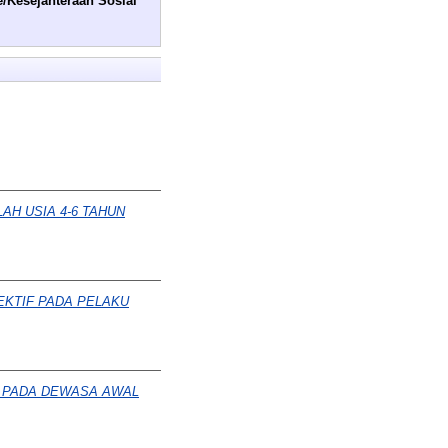
e/Kesejahteraan Sosial
H USIA 4-6 TAHUN
KTIF PADA PELAKU
G PADA DEWASA AWAL