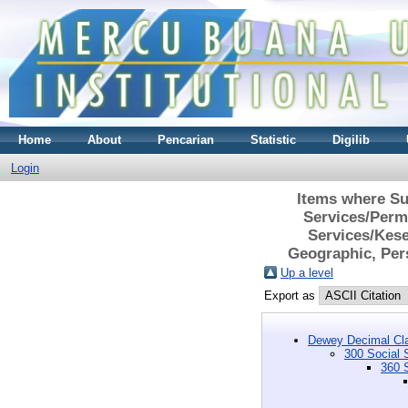
Home
About
Pencarian
Statistic
Digilib
Login
Items where Sub
Services/Perm
Services/Kese
Geographic, Pers
Up a level
Export as
Dewey Decimal Cla
300 Social 
360 