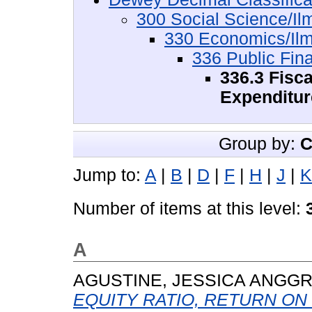
300 Social Science/Il
330 Economics/Il
336 Public Fi
336.3 Fisca
Expenditur
Group by:
C
Jump to:
A
|
B
|
D
|
F
|
H
|
J
|
K
Number of items at this level:
A
AGUSTINE, JESSICA ANGGR
EQUITY RATIO, RETURN ON