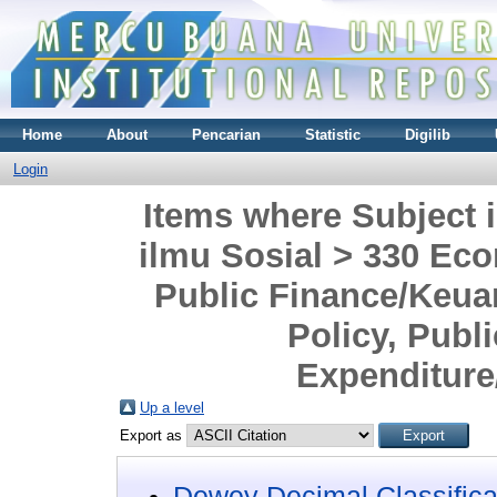
Home
About
Pencarian
Statistic
Digilib
Login
Items where Subject i
ilmu Sosial > 330 Ec
Public Finance/Keua
Policy, Publ
Expenditure
Up a level
Export as
Dewey Decimal Classifica