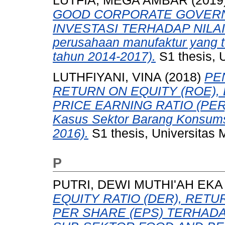
LUTFIA, MEGA AMBAR
(2019
GOOD CORPORATE GOVER
INVESTASI TERHADAP NILAI 
perusahaan manufaktur yang te
tahun 2014-2017).
S1 thesis, 
LUTHFIYANI, VINA
(2018)
PE
RETURN ON EQUITY (ROE),
PRICE EARNING RATIO (PE
Kasus Sektor Barang Konsumsi
2016).
S1 thesis, Universitas 
P
PUTRI, DEWI MUTHI'AH EKA
EQUITY RATIO (DER), RET
PER SHARE (EPS) TERHA