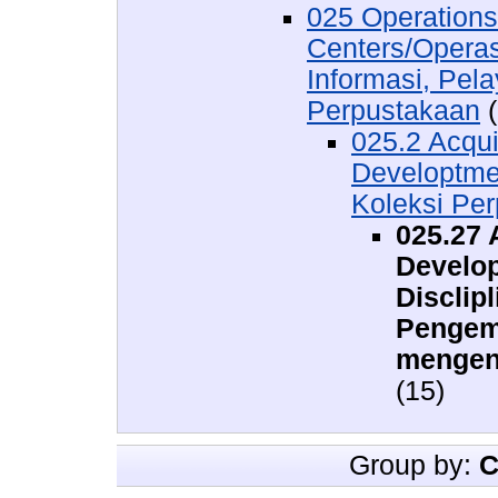
025 Operations,
Centers/Operas
Informasi, Pel
Perpustakaan
(
025.2 Acqui
Developtme
Koleksi Pe
025.27 
Develop
Disclip
Pengem
mengena
(15)
Group by:
C