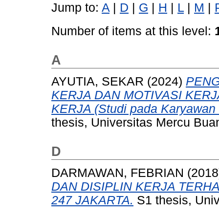
Jump to:
A
|
D
|
G
|
H
|
L
|
M
|
Number of items at this level:
A
AYUTIA, SEKAR
(2024)
PENG
KERJA DAN MOTIVASI KER
KERJA (Studi pada Karyawan di
thesis, Universitas Mercu Bua
D
DARMAWAN, FEBRIAN
(2018
DAN DISIPLIN KERJA TERH
247 JAKARTA.
S1 thesis, Uni