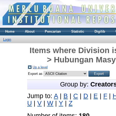
Home
About
Pencarian
Statistic
Digilib
Login
Items where Division 
> Hubungan Masya
Up a level
Export as
Group by:
Creator
Jump to:
A
|
B
|
C
|
D
|
E
|
F
|
U
|
V
|
W
|
Y
|
Z
Number of items:
180
.