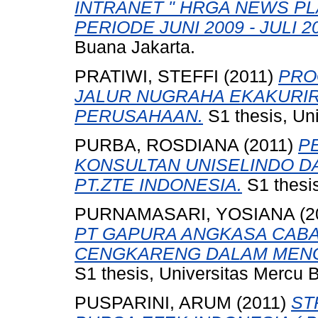
INTRANET " HRGA NEWS PL
PERIODE JUNI 2009 - JULI 2
Buana Jakarta.
PRATIWI, STEFFI
(2011)
PRO
JALUR NUGRAHA EKAKURIR
PERUSAHAAN.
S1 thesis, Un
PURBA, ROSDIANA
(2011)
P
KONSULTAN UNISELINDO 
PT.ZTE INDONESIA.
S1 thesis
PURNAMASARI, YOSIANA
(2
PT GAPURA ANGKASA CAB
CENGKARENG DALAM MENG
S1 thesis, Universitas Mercu 
PUSPARINI, ARUM
(2011)
ST