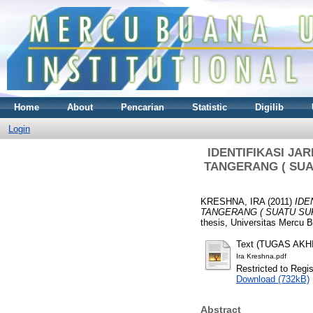
Home
About
Pencarian
Statistic
Digilib
Login
IDENTIFIKASI JA
TANGERANG ( SUA
KRESHNA, IRA
(2011)
IDE
TANGERANG ( SUATU SU
thesis, Universitas Mercu 
Text (TUGAS AKH
Ira Kreshna.pdf
Restricted to Regi
Download (732kB)
Abstract