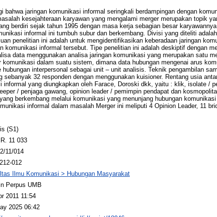
angi bahwa jaringan komunikasi informal seringkali berdampingan dengan komu
 masalah kesejahteraan karyawan yang mengalami merger merupakan topik yan
ang berdiri sejak tahun 1995 dengan masa kerja sebagian besar karyawannya 
ikasi informal ini tumbuh subur dan berkembang. Divisi yang diteliti adalah
ujuan penelitian ini adalah untuk mengidentifikasikan keberadaan jaringan kom
an komunikasi informal tersebut. Tipe penelitian ini adalah deskiptif denga
lisa data menggunakan analisa jaringan komunikasi yang merupakan satu met
ur komunikasi dalam suatu sistem, dimana data hubungan mengenai arus komu
ubungan interpersonal sebagai unit – unit analisis. Teknik pengambilan samp
g sebanyak 32 responden dengan menggunakan kuisioner. Rentang usia antar
informal yang diungkapkan oleh Farace, Doroski dkk, yaitu : klik, isolate / p
keeper / penjaga gawang, opinion leader / pemimpin pendapat dan kosmopolita
klik yang berkembang melalui komunikasi yang menunjang hubungan komunikasi 
unikasi informal dalam masalah Merger ini meliputi 4 Opinion Leader, 11 brid
is (S1)
R. 11 033
2/11/014
212-012
ltas Ilmu Komunikasi > Hubungan Masyarakat
n Perpus UMB
pr 2011 11:54
ay 2025 06:42