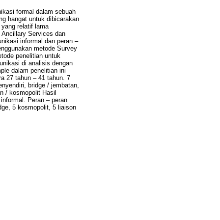
nikasi formal dalam sebuah
g hangat untuk dibicarakan
yang relatif lama
 Ancillary Services dan
unikasi informal dan peran –
n menggunakan metode Survey
ode penelitian untuk
nikasi di analisis dengan
le dalam penelitian ini
a 27 tahun – 41 tahun. 7
enyendiri, bridge / jembatan,
n / kosmopolit Hasil
informal. Peran – peran
ge, 5 kosmopolit, 5 liaison