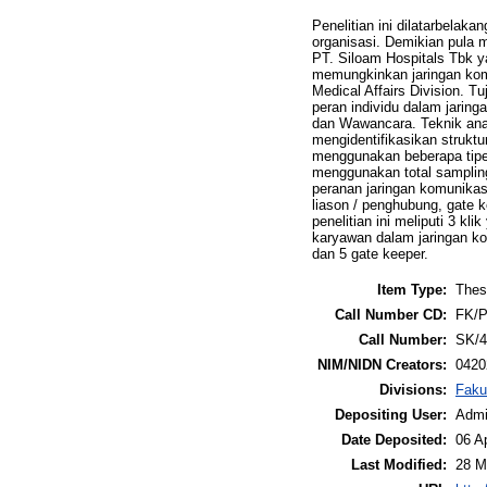
Penelitian ini dilatarbelak
organisasi. Demikian pula
PT. Siloam Hospitals Tbk y
memungkinkan jaringan komun
Medical Affairs Division. T
peran individu dalam jaring
dan Wawancara. Teknik ana
mengidentifikasikan strukt
menggunakan beberapa tipe h
menggunakan total samplin
peranan jaringan komunikasi 
liason / penghubung, gate 
penelitian ini meliputi 3 
karyawan dalam jaringan kom
dan 5 gate keeper.
Item Type:
Thes
Call Number CD:
FK/P
Call Number:
SK/4
NIM/NIDN Creators:
0420
Divisions:
Faku
Depositing User:
Admi
Date Deposited:
06 A
Last Modified:
28 M