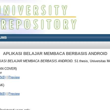
UMB
APLIKASI BELAJAR MEMBACA BERBASIS ANDROID
KASI BELAJAR MEMBACA BERBASIS ANDROID.
S1 thesis, Universitas M
MAN COVER)
df
2kB)
|
Preview
AK)
0kB)
|
Preview