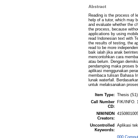
Abstract
Reading is the process of le
help of a tutor, which may 
and evaluate whether the ch
the process, because withou
applications by using mobil
read Indonesian text with T
the results of testing, the a
read to be more independe
baik ialah jika anak berin
mencontohkan cara membaca 
atau belum. Dengan demikia
pendamping maka proses b
aplikasi menggunakan peran
membaca tulisan Bahasa In
lunak waterfall. Berdasark
untuk melaksanakan proses
Item Type:
Thesis (S1)
Call Number
FIK/INFO. 
CD:
NIM/NIDN
415080100
Creators:
Uncontrolled
Aplikasi te
Keywords:
000 Comput