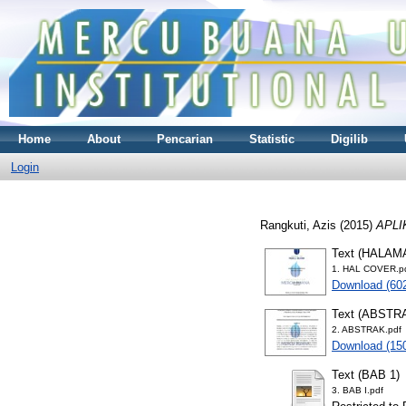
Home
About
Pencarian
Statistic
Digilib
Login
Rangkuti, Azis
(2015)
APLI
Text (HALA
1. HAL COVER.p
Download (60
Text (ABSTR
2. ABSTRAK.pdf
Download (15
Text (BAB 1)
3. BAB I.pdf