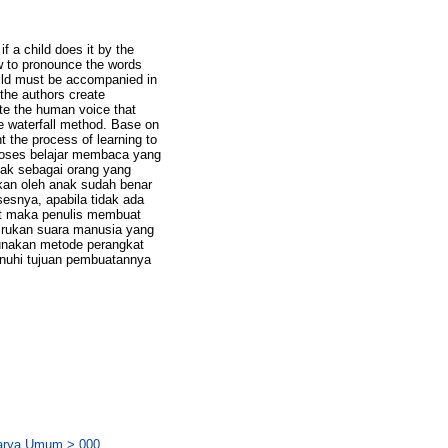
f a child does it by the
ow to pronounce the words
child must be accompanied in
the authors create
ate the human voice that
se waterfall method. Base on
nt the process of learning to
roses belajar membaca yang
dak sebagai orang yang
kan oleh anak sudah benar
esnya, apabila tidak ada
t maka penulis membuat
nirukan suara manusia yang
gunakan metode perangkat
enuhi tujuan pembuatannya
Karya Umum > 000.