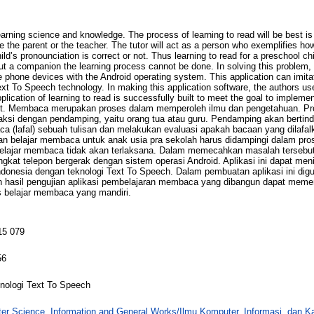
arning science and knowledge. The process of learning to read will be best is i
be the parent or the teacher. The tutor will act as a person who exemplifies h
ild’s pronounciation is correct or not. Thus learning to read for a preschool 
t a companion the learning process cannot be done. In solving this problem, 
e phone devices with the Android operating system. This application can imit
ext To Speech technology. In making this application software, the authors u
pplication of learning to read is successfully built to meet the goal to impleme
nt. Membaca merupakan proses dalam memperoleh ilmu dan pengetahuan. P
teraksi dengan pendamping, yaitu orang tua atau guru. Pendamping akan bertin
(lafal) sebuah tulisan dan melakukan evaluasi apakah bacaan yang dilafal
n belajar membaca untuk anak usia pra sekolah harus didampingi dalam pros
elajar membaca tidak akan terlaksana. Dalam memecahkan masalah tersebu
gkat telepon bergerak dengan sistem operasi Android. Aplikasi ini dapat me
donesia dengan teknologi Text To Speech. Dalam pembuatan aplikasi ini di
an hasil pengujian aplikasi pembelajaran membaca yang dibangun dapat mem
 belajar membaca yang mandiri.
15 079
56
knologi Text To Speech
er Science, Information and General Works/Ilmu Komputer, Informasi, dan 