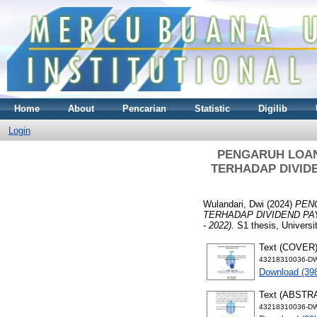
Home
About
Pencarian
Statistic
Digilib
Login
PENGARUH LOAN 
TERHADAP DIVIDEN
Wulandari, Dwi
(2024)
PEN
TERHADAP DIVIDEND PAYOUT
- 2022).
S1 thesis, Universi
Text (COVER
43218310036-D
Download (39
Text (ABSTR
43218310036-DW