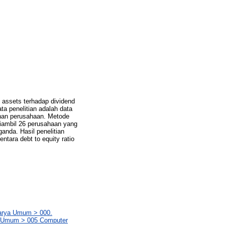
on assets terhadap dividend
ta penelitian adalah data
unan perusahaan. Metode
diambil 26 perusahaan yang
anda. Hasil penelitian
ntara debt to equity ratio
Karya Umum > 000.
ya Umum > 005 Computer