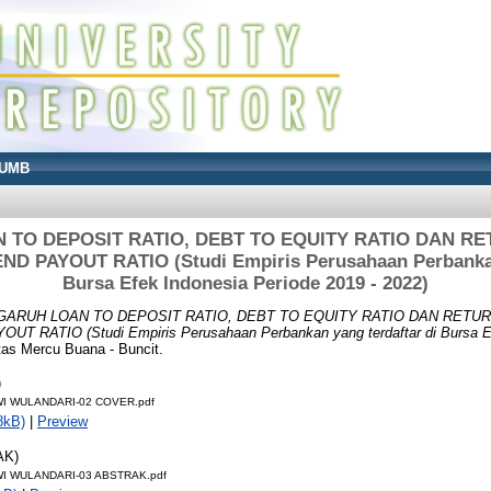
UMB
TO DEPOSIT RATIO, DEBT TO EQUITY RATIO DAN R
D PAYOUT RATIO (Studi Empiris Perusahaan Perbankan 
Bursa Efek Indonesia Periode 2019 - 2022)
GARUH LOAN TO DEPOSIT RATIO, DEBT TO EQUITY RATIO DAN RETU
 RATIO (Studi Empiris Perusahaan Perbankan yang terdaftar di Bursa Ef
tas Mercu Buana - Buncit.
)
WI WULANDARI-02 COVER.pdf
8kB)
|
Preview
AK)
I WULANDARI-03 ABSTRAK.pdf