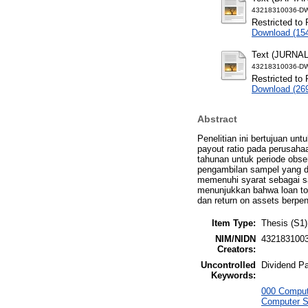
43218310036-D
Restricted to 
Download (15
Text (JURNAL
43218310036-D
Restricted to 
Download (26
Abstract
Penelitian ini bertujuan unt
payout ratio pada perusaha
tahunan untuk periode obse
pengambilan sampel yang di
memenuhi syarat sebagai sam
menunjukkan bahwa loan to d
dan return on assets berpen
Item Type:
Thesis (S1)
NIM/NIDN
432183100
Creators:
Uncontrolled
Dividend Pa
Keywords:
000 Comput
Computer S