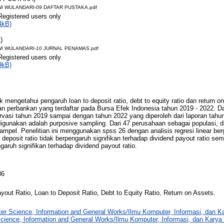
WI WULANDARI-09 DAFTAR PUSTAKA.pdf
Registered users only
4kB)
)
WI WULANDARI-10 JURNAL PENAMAS.pdf
Registered users only
9kB)
uk mengetahui pengaruh loan to deposit ratio, debt to equity ratio dan return 
an perbankan yang terdaftar pada Bursa Efek Indonesia tahun 2019 - 2022. Da
rvasi tahun 2019 sampai dengan tahun 2022 yang diperoleh dari laporan tah
gunakan adalah purposive sampling. Dari 47 perusahaan sebagai populasi, 
pel. Penelitian ini menggunakan spss 26 dengan analisis regresi linear berg
eposit ratio tidak berpengaruh signifikan terhadap dividend payout ratio seme
garuh signifikan terhadap dividend payout ratio.
36
yout Ratio, Loan to Deposit Ratio, Debt to Equity Ratio, Return on Assets.
er Science, Information and General Works/Ilmu Komputer, Informasi, dan 
cience, Information and General Works/Ilmu Komputer, Informasi, dan Kar