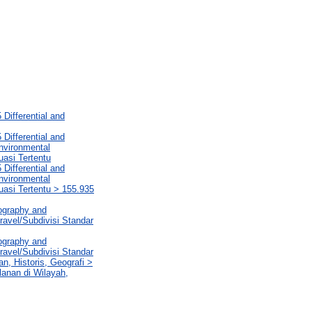
Differential and
Differential and
nvironmental
uasi Tertentu
Differential and
nvironmental
uasi Tertentu > 155.935
eography and
ravel/Subdivisi Standar
eography and
ravel/Subdivisi Standar
n, Historis, Geografi >
lanan di Wilayah,