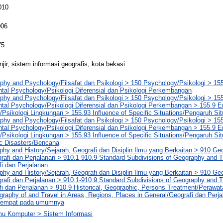
010
006
75
jir, sistem informasi geografis, kota bekasi
phy and Psychology/Filsafat dan Psikologi > 150 Psychology/Psikologi > 155 
tal Psychology/Psikologi Diferensial dan Psikologi Perkembangan
phy and Psychology/Filsafat dan Psikologi > 150 Psychology/Psikologi > 155 
tal Psychology/Psikologi Diferensial dan Psikologi Perkembangan > 155.9 E
Psikologi Lingkungan > 155.93 Influence of Specific Situations/Pengaruh Sit
phy and Psychology/Filsafat dan Psikologi > 150 Psychology/Psikologi > 155 
tal Psychology/Psikologi Diferensial dan Psikologi Perkembangan > 155.9 E
Psikologi Lingkungan > 155.93 Influence of Specific Situations/Pengaruh Sit
ic Disasters/Bencana
hy and History/Sejarah, Geografi dan Disiplin Ilmu yang Berkaitan > 910 G
rafi dan Perjalanan > 910.1-910.9 Standard Subdivisions of Geography and T
fi dan Perjalanan
hy and History/Sejarah, Geografi dan Disiplin Ilmu yang Berkaitan > 910 G
rafi dan Perjalanan > 910.1-910.9 Standard Subdivisions of Geography and T
fi dan Perjalanan > 910.9 Historical, Geographic, Persons Treatment/Perawata
raphy of and Travel in Areas, Regions, Places in General/Geografi dan Perja
Tempat pada umumnya
lmu Komputer > Sistem Informasi