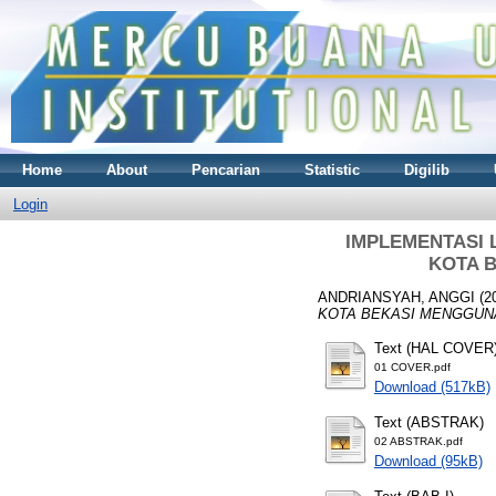
Home
About
Pencarian
Statistic
Digilib
Login
IMPLEMENTASI 
KOTA 
ANDRIANSYAH, ANGGI
(2
KOTA BEKASI MENGGUNA
Text (HAL COVER
01 COVER.pdf
Download (517kB)
Text (ABSTRAK)
02 ABSTRAK.pdf
Download (95kB)