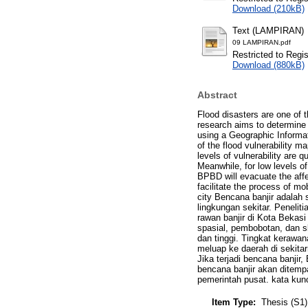
Download (210kB)
Text (LAMPIRAN)
09 LAMPIRAN.pdf
Restricted to Regi
Download (880kB)
Abstract
Flood disasters are one of 
research aims to determine t
using a Geographic Informat
of the flood vulnerability 
levels of vulnerability are q
Meanwhile, for low levels of
BPBD will evacuate the affec
facilitate the process of m
city Bencana banjir adalah
lingkungan sekitar. Penelit
rawan banjir di Kota Bekas
spasial, pembobotan, dan sk
dan tinggi. Tingkat kerawa
meluap ke daerah di sekita
Jika terjadi bencana banj
bencana banjir akan ditemp
pemerintah pusat. kata kunc
Item Type:
Thesis (S1)