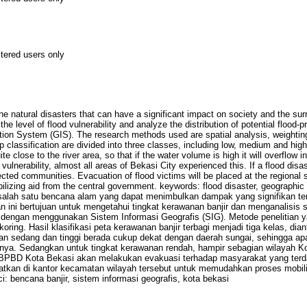
stered users only
the natural disasters that can have a significant impact on society and the su
he level of flood vulnerability and analyze the distribution of potential flood-
ion System (GIS). The research methods used are spatial analysis, weighting
map classification are divided into three classes, including low, medium and h
uite close to the river area, so that if the water volume is high it will overflow 
 vulnerability, almost all areas of Bekasi City experienced this. If a flood dis
ted communities. Evacuation of flood victims will be placed at the regional su
obilizing aid from the central government. keywords: flood disaster, geographi
 salah satu bencana alam yang dapat menimbulkan dampak yang signifikan t
ian ini bertujuan untuk mengetahui tingkat kerawanan banjir dan menganalisis 
i dengan menggunakan Sistem Informasi Geografis (SIG). Metode penelitian y
oring. Hasil klasifikasi peta kerawanan banjir terbagi menjadi tiga kelas, dia
nan sedang dan tinggi berada cukup dekat dengan daerah sungai, sehingga apab
rnya. Sedangkan untuk tingkat kerawanan rendah, hampir sebagian wilayah 
ir, BPBD Kota Bekasi akan melakukan evakuasi terhadap masyarakat yang te
atkan di kantor kecamatan wilayah tersebut untuk memudahkan proses mobili
i: bencana banjir, sistem informasi geografis, kota bekasi