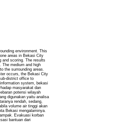
rrounding environment. This
prone areas in Bekasi City
 and scoring. The results
igh. The medium and high
into the surrounding areas.
aster occurs, the Bekasi City
b-district office to
c information system, bekasi
erhadap masyarakat dan
sebaran potensi wilayah
ang digunakan yaitu analisa
ntaranya rendah, sedang,
ila volume air tinggi akan
Kota Bekasi mengalaminya.
rdampak. Evakuasi korban
sasi bantuan dari