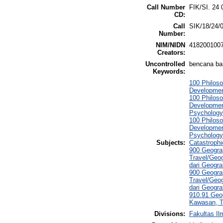
Call Number
FIK/SI. 24 
CD:
Call
SIK/18/24/
Number:
NIM/NIDN
418200100
Creators:
Uncontrolled
bencana ban
Keywords:
100 Philoso
Developmen
100 Philoso
Developmen
Psychology/
100 Philoso
Developmen
Psychology/
Subjects:
Catastroph
900 Geograp
Travel/Geog
dari Geogra
900 Geograp
Travel/Geog
dari Geogra
910.91 Geog
Kawasan, 
Divisions:
Fakultas I