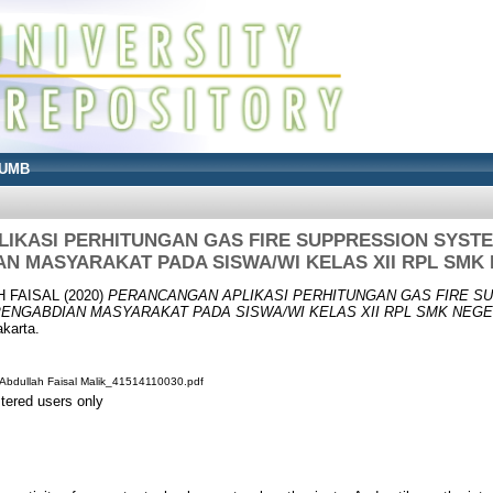
UMB
IKASI PERHITUNGAN GAS FIRE SUPPRESSION SYST
N MASYARAKAT PADA SISWA/WI KELAS XII RPL SMK 
H FAISAL
(2020)
PERANCANGAN APLIKASI PERHITUNGAN GAS FIRE S
ENGABDIAN MASYARAKAT PADA SISWA/WI KELAS XII RPL SMK NEGER
karta.
Abdullah Faisal Malik_41514110030.pdf
stered users only