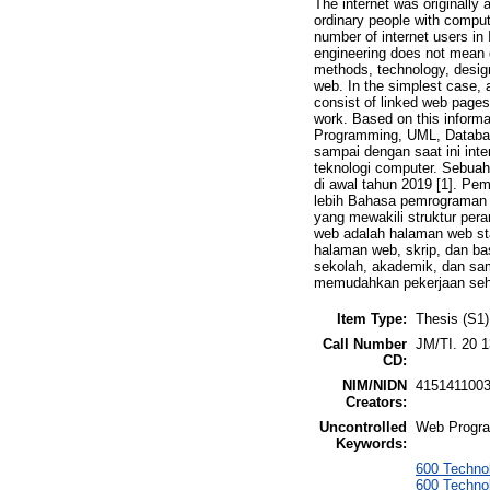
The internet was originally 
ordinary people with compu
number of internet users in
engineering does not mean 
methods, technology, design
web. In the simplest case, a
consist of linked web pages
work. Based on this informa
Programming, UML, Database
sampai dengan saat ini in
teknologi computer. Sebuah
di awal tahun 2019 [1]. P
lebih Bahasa pemrograman w
yang mewakili struktur pera
web adalah halaman web stat
halaman web, skrip, dan ba
sekolah, akademik, dan sam
memudahkan pekerjaan sehi
Item Type:
Thesis (S1)
Call Number
JM/TI. 20 
CD:
NIM/NIDN
415141100
Creators:
Uncontrolled
Web Progra
Keywords:
600 Technol
600 Techno