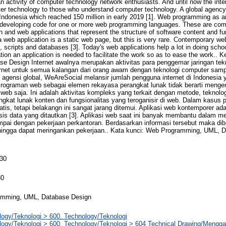
an activity of computer technology network enthusiasts. And until now the inter
ter technology to those who understand computer technology. A global agenc
 Indonesia which reached 150 million in early 2019 [1]. Web programming as a
developing code for one or more web programming languages. These are compl
 and web applications that represent the structure of software content and fu
 web application is a static web page, but this is very rare. Contemporary web
, scripts and databases [3]. Today's web applications help a lot in doing scho
tion an application is needed to facilitate the work so as to ease the work..
 Design Internet awalnya merupakan aktivitas para penggemar jaringan tek
ternet untuk semua kalangan dari orang awam dengan teknologi computer s
 agensi global, WeAreSocial melansir jumlah pengguna internet di Indonesia 
emrograman web sebagai elemen rekayasa perangkat lunak tidak berarti meng
eb saja. Ini adalah aktivitas kompleks yang terkait dengan metode, teknolog
ngkat lunak konten dan fungsionalitas yang teroganisir di web. Dalam kasus p
is, tetapi belakangn ini sangat jarang ditemui. Aplikasi web kontemporer adala
sis data yang ditautkan [3]. Aplikasi web saat ini banyak membantu dalam m
pai dengan pekerjaan perkantoran. Berdasarkan informasi tersebut maka dib
ngga dapat meringankan pekerjaan.. Kata kunci: Web Programming, UML, 
130
30
mming, UML, Database Design
ogy/Teknologi > 600. Technology/Teknologi
logy/Teknologi > 600. Technology/Teknologi > 604 Technical Drawing/Mengg