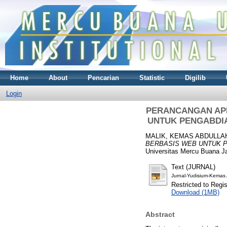
Home
About
Pencarian
Statistic
Digilib
Login
PERANCANGAN APL
UNTUK PENGABDIA
MALIK, KEMAS ABDULLA
BERBASIS WEB UNTUK P
Universitas Mercu Buana Ja
Text (JURNAL)
Jurnal-Yudisium-Kemas 
Restricted to Regi
Download (1MB)
Abstract