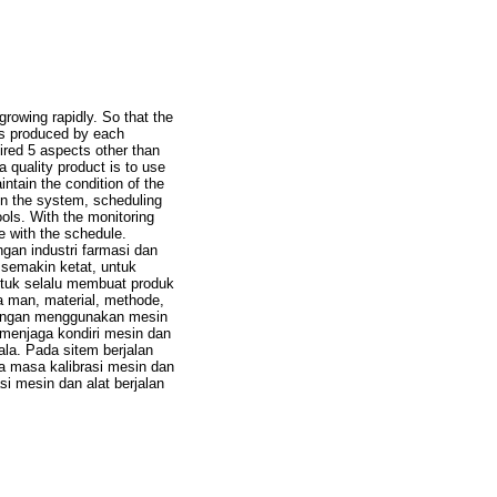
owing rapidly. So that the
ts produced by each
ired 5 aspects other than
quality product is to use
ntain the condition of the
In the system, scheduling
ools. With the monitoring
e with the schedule.
an industri farmasi dan
 semakin ketat, untuk
ntuk selalu membuat produk
a man, material, methode,
 dengan menggunakan mesin
 menjaga kondiri mesin dan
ala. Pada sitem berjalan
a masa kalibrasi mesin dan
si mesin dan alat berjalan