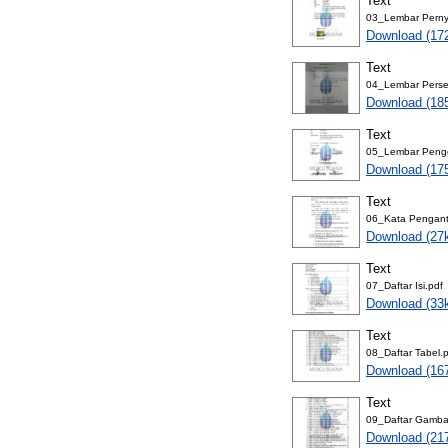
Text
03_Lembar Perny
Download (17
Text
04_Lembar Perse
Download (18
Text
05_Lembar Peng
Download (17
Text
06_Kata Pengant
Download (27
Text
07_Daftar Isi.pdf
Download (33
Text
08_Daftar Tabel.
Download (16
Text
09_Daftar Gamba
Download (21