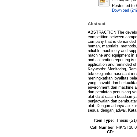
16. Lampiran.pdf
Restricted to 
Download (24
Abstract
ABSTRACTION The developmen
competition between compani
company that is demanded to
human, materials, methods,
reliable machinery and supp
machine and equipment in a 
and calibration reporting is
application and reminded of
Keywords: Monitoring, Rem
teknologi informasi saat i
meningkatkan loyalitas pel
yang inovatif dan berkuali
environment dan machine a
dan peralatan penunjang ya
alat dalat dalam keadaan ya
penjadwalan dan pembuatan 
alat. Dengan adanya aplikas
sesuai dengan jadwal. Kata 
Item Type:
Thesis (S1)
Call Number
FIK/SI 18 
CD: