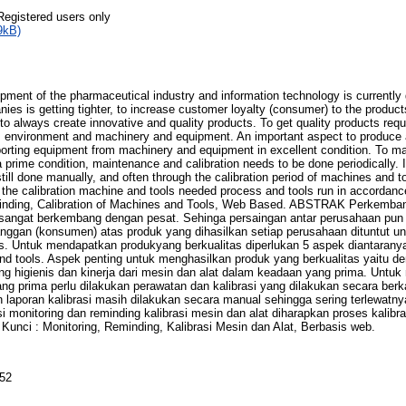
Registered users only
9kB)
t of the pharmaceutical industry and information technology is currently gr
es is getting tighter, to increase customer loyalty (consumer) to the produc
 always create innovative and quality products. To get quality products requ
 environment and machinery and equipment. An important aspect to produce a 
orting equipment from machinery and equipment in excellent condition. To mai
prime condition, maintenance and calibration needs to be done periodically. 
 still done manually, and often through the calibration period of machines and t
 the calibration machine and tools needed process and tools run in accordanc
inding, Calibration of Machines and Tools, Web Based. ABSTRAK Perkembang
ni sangat berkembang dengan pesat. Sehinga persaingan antar perusahaan pun
anggan (konsumen) atas produk yang dihasilkan setiap perusahaan dituntut u
tas. Untuk mendapatkan produkyang berkualitas diperlukan 5 aspek diantarany
nd tools. Aspek penting untuk menghasilkan produk yang berkualitas yaitu
ng higienis dan kinerja dari mesin dan alat dalam keadaan yang prima. Untuk
ng prima perlu dilakukan perawatan dan kalibrasi yang dilakukan secara berk
laporan kalibrasi masih dilakukan secara manual sehingga sering terlewatny
i monitoring dan reminding kalibrasi mesin dan alat diharapkan proses kalibra
Kunci : Monitoring, Reminding, Kalibrasi Mesin dan Alat, Berbasis web.
052