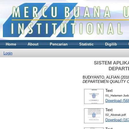
Home
About
Pencarian
Statistic
Digilib
Login
SISTEM APLIK
DEPARTE
BUDIYANTO, ALFIAN
(201
DEPARTEMEN QUALITY C
Text
01_Halaman Judul
Download (56
Text
02_Abstrak.pdf
Download (16