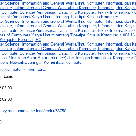
er Science, Information and General Works/Ilmu Komputer, Informasi, dan 
cience, Information and General Works/Ilmu Komputer, Informasi, dan Kary
, Computer Science/Pemrosesan Data, Ilmu Komputer, Teknik Informatika > 
ypes of Computers/Karya Umum tentang Tipe-tipe Khusus Komputer
er Science, Information and General Works/Ilmu Komputer, Informasi, dan 
cience, Information and General Works/Ilmu Komputer, Informasi, dan Kary
, Computer Science/Pemrosesan Data, Ilmu Komputer, Teknik Informatika > 
ypes of Computers/Karya Umum tentang Tipe-tipe Khusus Komputer > 004.16
Komputer Personal, PC
er Science, Information and General Works/Ilmu Komputer, Informasi, dan 
cience, Information and General Works/Ilmu Komputer, Informasi, dan Kary
 Computer Science/Pemrosesan Data, Ilmu Komputer, Teknik Informatika > 0
ions/Tampilan Antar Muka (Interface) dan Jaringan Komunikasi Komputer >
ions Networks/Jaringan Komunikasi Komputer
mu Komputer > Informatika
n Lubis
2 02:00
2 02:00
sitory.mercubuana.ac.id/id/eprint/63750
)