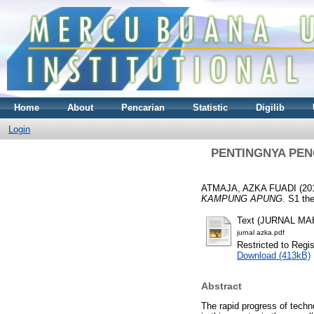
Home
About
Pencarian
Statistic
Digilib
Login
PENTINGNYA PE
ATMAJA, AZKA FUADI
(20
KAMPUNG APUNG.
S1 the
Text (JURNAL M
jurnal azka.pdf
Restricted to Regi
Download (413kB)
Abstract
The rapid progress of techno