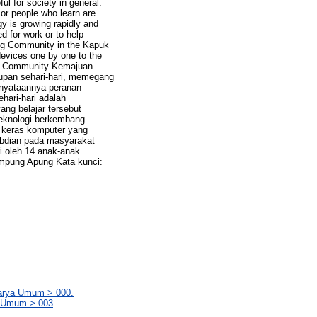
ful for society in general.
 or people who learn are
y is growing rapidly and
 for work or to help
pung Community in the Kapuk
devices one by one to the
g Community Kemajuan
dupan sehari-hari, memegang
enyataannya peranan
ari-hari adalah
ang belajar tersebut
 teknologi berkembang
 keras komputer yang
abdian pada masyarakat
i oleh 14 anak-anak.
ampung Apung Kata kunci:
Karya Umum > 000.
a Umum > 003