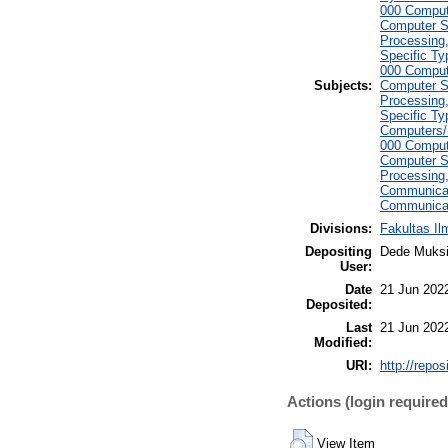
000 Comput
Computer S
Processing
Specific T
000 Comput
Subjects:
Computer S
Processing
Specific T
Computers/
000 Comput
Computer S
Processing,
Communicat
Communicat
Divisions:
Fakultas Il
Depositing
Dede Muksi
User:
Date
21 Jun 202
Deposited:
Last
21 Jun 202
Modified:
URI:
http://repo
Actions (login required
View Item