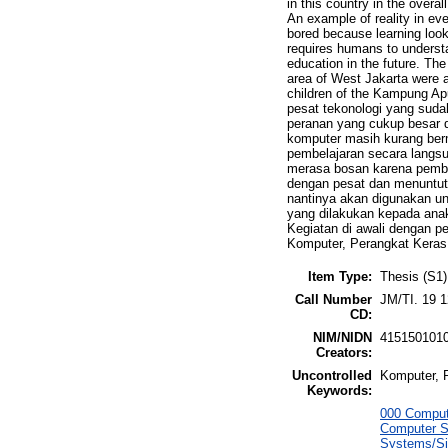
in this country in the overal
An example of reality in eve
bored because learning look
requires humans to understa
education in the future. Th
area of West Jakarta were a
children of the Kampung 
pesat tekonologi yang suda
peranan yang cukup besar 
komputer masih kurang ber
pembelajaran secara langsun
merasa bosan karena pembel
dengan pesat dan menuntut
nantinya akan digunakan u
yang dilakukan kepada anak
Kegiatan di awali dengan 
Komputer, Perangkat Kera
Item Type:
Thesis (S1)
Call Number
JM/TI. 19 
CD:
NIM/NIDN
415150101
Creators:
Uncontrolled
Komputer, 
Keywords:
000 Comput
Computer S
Systems/Si