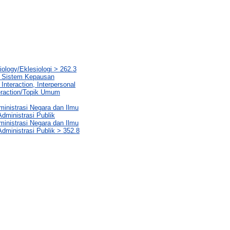
iology/Eklesiologi > 262.3
n Sistem Kepausan
Interaction, Interpersonal
teraction/Topik Umum
ministrasi Negara dan Ilmu
dministrasi Publik
ministrasi Negara dan Ilmu
dministrasi Publik > 352.8