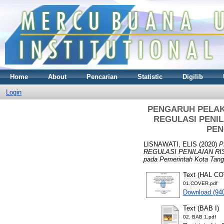
Home
About
Pencarian
Statistic
Digilib
Login
PENGARUH PELAK
REGULASI PENIL
PEN
LISNAWATI, ELIS
(2020)
P
REGULASI PENILAIAN R
pada Pemerintah Kota Tang
Text (HAL C
01.COVER.pdf
Download (94
Text (BAB I)
02. BAB 1.pdf