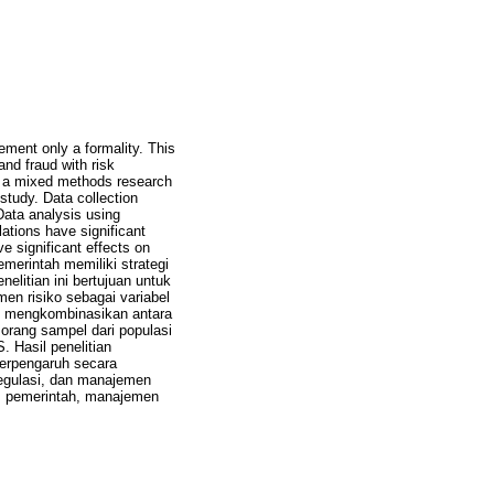
ment only a formality. This
and fraud with risk
s a mixed methods research
study. Data collection
Data analysis using
ations have significant
e significant effects on
merintah memiliki strategi
litian ini bertujuan untuk
en risiko sebagai variabel
ng mengkombinasikan antara
 orang sampel dari populasi
 Hasil penelitian
berpengaruh secara
regulasi, dan manajemen
ah, pemerintah, manajemen