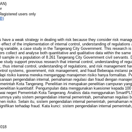
RAN)
df
Registered users only
B)
ave a weak strategy in dealing with risk because they consider risk manage
effect of the implementation of internal control, understanding of regulations 
 variable, a case study in the Tangerang City Government. This research i
s collect and analyse both quantitative and qualitative data within the same 
0 sample in a population of 8.261 Tangerang City Government civil servants. 
 study support previous research that internal control, understanding of regul
 thus internal control, understanding of regulations, and risk management hav
ontrol systems, government, risk management, and fraud Beberapa instansi pe
i risiko karena mereka menganggap manajemen risiko hanya formalitas. Pene
anaan pengendalian internal, pemahaman regulasi dan fraud dengan manajem
emerintah Kota Tangerang. Penelitian ini merupakan penelitian campuran ya
n penelitian kuantitatif. Pengumpulan data menggunakan kuesioner kepada 100
ai negeri Pemerintah Kota Tangerang. Analisis data menggunakan SmartPLS.
umnya yaitu sistem pengendalian internal pemerintah, pemahaman regulasi 
men risiko. Selain itu, sistem pengendalian internal pemerintah, pemahaman 
ignifikan terhadap fraud. Kata kunci: sistem pengendalian internal pemerint
 018