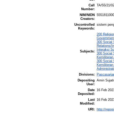
Call
TA/55/21/0
Number:
NIM/NIDN
555181100
Creators:
Uncontrolled
sistem peng
Keywords:
200 Religio
Government
300 Social 
Relations/I
Interaksi S
Subjects:
300 Social 
Kemiliteran
300 Social 
Kemiliteran
Administrat
Divisions:
Pascasarja
Depositing
Amin Sujat
User:
Date
16 Feb 202
Deposited:
Last
16 Feb 202
Modified:
URI:
http://repo