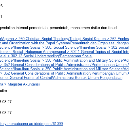
26
01
endalian internal pemerintah, pemerintah, manajemen risiko dan fraud.
n/Agama > 260 Christian Social Theology/Teologi Sosial Kristen > 262 Eccles
 and Organization with the Papal System/Pemerintah dan Organisasi denga
Science/Ilmu-ilmu Sosial > 300. Social Science/Ilmu-ilmu Sosial > 302 Social 
nteraksi Sosial, Hubungan Antarpersonal > 302.1 General Topics of Social In
osial > 302.12 Social Understanding/Pemahaman Sosial
Science/Ilmu-ilmu Sosial > 350 Public Administration and Military Science/Ad
 > 352 General Considerations of Public Administration/Pertimbangan Umum A
Science/Ilmu-ilmu Sosial > 350 Public Administration and Military Science/Ad
 > 352 General Considerations of Public Administration/Pertimbangan Umum A
ion of General Forms of Control/Administrasi Bentuk Umum Pengendalian
na > Magister Akuntansi
miko
3 08:27
3 08:27
sitory.mercubuana.ac.id/id/eprint/61099