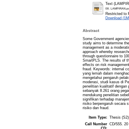
Text (LAMPI
08. LAMPIRAN.p
Restricted to 
Download (1M
Abstract
Some Government agencies h
study aims to determine the 
management as a moderating
approach whereby researcher
through questionnaire to 10
SmartPLS. The results of the
effects on risk management,
fraud. Keywords: internal c
yang lemah dalam menghadap
mengetahui pengaruh pelaks
moderasi, studi kasus di P
penelitian kualitatif denga
sebanyak 8.261 orang pegaw
mendukung penelitian sebel
signifikan terhadap manaje
risiko berpengaruh secara s
risiko dan fraud.
Item Type:
Thesis (S2)
Call Number
CD/555. 20
CD: