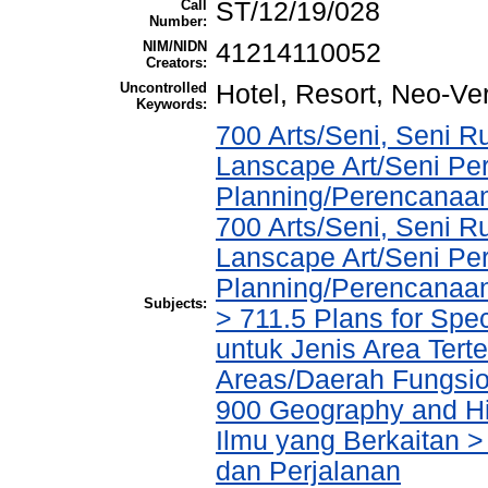
Call
ST/12/19/028
Number:
NIM/NIDN
41214110052
Creators:
Uncontrolled
Hotel, Resort, Neo-Ve
Keywords:
700 Arts/Seni, Seni R
Lanscape Art/Seni Pe
Planning/Perencanaa
700 Arts/Seni, Seni R
Lanscape Art/Seni Pe
Planning/Perencanaa
Subjects:
> 711.5 Plans for Spe
untuk Jenis Area Tert
Areas/Daerah Fungsio
900 Geography and His
Ilmu yang Berkaitan >
dan Perjalanan