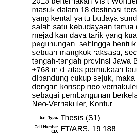
2018 bertemakan Visit Wonde
masuk dalam 18 destinasi ter
yang kental yaitu budaya su
salah satu kebudayaan tertua
mejadikan daya tarik yang kuat
pegunungan, sehingga bentuk 
sebuah mangkok raksasa, secara
tengah-tengah provinsi Jawa B
±768 m di atas permukaan lau
dibandung cukup sejuk, maka d
dengan konsep neo-vernakule
sebagai pembangunan berkelanj
Neo-Vernakuler, Kontur
Thesis (S1)
Item Type:
Call Number
FT/ARS. 19 188
CD: