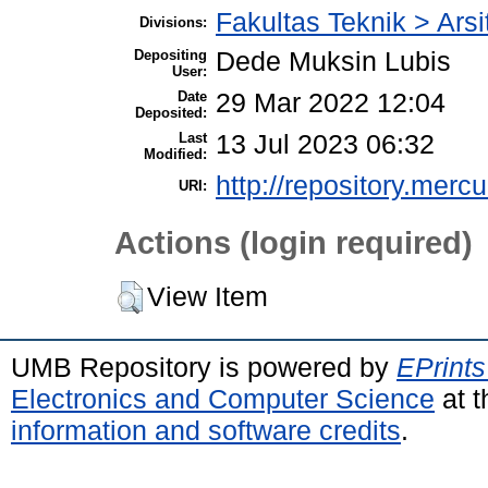
Fakultas Teknik > Arsi
Divisions:
Depositing
Dede Muksin Lubis
User:
Date
29 Mar 2022 12:04
Deposited:
Last
13 Jul 2023 06:32
Modified:
http://repository.merc
URI:
Actions (login required)
View Item
UMB Repository is powered by
EPrints
Electronics and Computer Science
at t
information and software credits
.