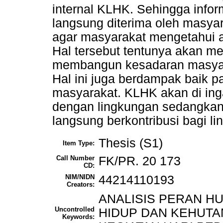
internal KLHK. Sehingga info
langsung diterima oleh masyar
agar masyarakat mengetahui a
Hal tersebut tentunya akan me
membangun kesadaran masyara
Hal ini juga berdampak baik
masyarakat. KLHK akan di ing
dengan lingkungan sedangkan
langsung berkontribusi bagi l
Thesis (S1)
Item Type:
Call Number
FK/PR. 20 173
CD:
NIM/NIDN
44214110193
Creators:
ANALISIS PERAN H
Uncontrolled
HIDUP DAN KEHUTA
Keywords: