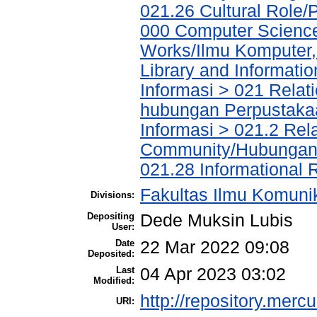
021.26 Cultural Role
000 Computer Science
Works/Ilmu Komputer,
Library and Informati
Informasi > 021 Relat
hubungan Perpustakaa
Informasi > 021.2 Rela
Community/Hubungan 
021.28 Informational 
Fakultas Ilmu Komuni
Divisions:
Depositing
Dede Muksin Lubis
User:
Date
22 Mar 2022 09:08
Deposited:
Last
04 Apr 2023 03:02
Modified:
http://repository.merc
URI: