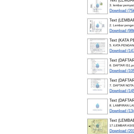
Text (LEMB
3. lembar pernya
Download (75
Text (LEMB
2. Lembar penge
Download (98
Text (KATA 
5. KATA PENGAN
Download (14
Text (DAFTAR
6. DAFTAR IS1.p
Download (10
Text (DAFTA
7. DAFTAR NOTA
Download (14
Text (DAFTA
8. LAMPIRAN LA
Download (13
Text (LEMBA
17.LEMBAR ASIS
Download (20