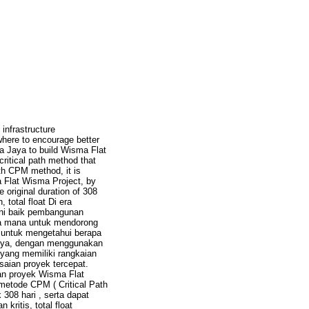
 infrastructure
where to encourage better
ya Jaya to build Wisma Flat
ritical path method that
th CPM method, it is
a Flat Wisma Project, by
 original duration of 308
 total float Di era
 ini baik pembangunan
ana mana untuk mendorong
 untuk mengetahui berapa
doya, dengan menggunakan
 yang memiliki rangkaian
aian proyek tercepat.
an proyek Wisma Flat
etode CPM ( Critical Path
 308 hari , serta dapat
kritis, total float