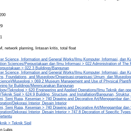
 200
29
51
network planning, lintasan kritis, total float
er Science, Information and General Works/Ilmu Komputer, Informasi, dan 
tion Sciences/Perpustakaan dan Ilmu Informasi > 022 Administration of The P
Perpustakaan > 022.3 Buildings/Bangunan
er Science, Information and General Works/Ilmu Komputer, Informasi, dan 
ons, Foundations, and Museology/Organisasi-organisasi Umum, dan Museolog
ience)/Museologi > 069.2 Museum Management and Use of Physical Plan
nning for Buildings/Merencanakan Bangunan
ogy/Teknologi > 620 Engineering and Applied Operations/Ilmu Teknik dan ope
/Teknik Sipil > 624.9 Building, Structure, and Installation/Bangunan, Struktur,
eni, Seni Rupa, Kesenian > 740 Drawing and Decorative Art/Menggambar dan 
oration/Dekorasi Interior, Desain Interior
eni, Seni Rupa, Kesenian > 740 Drawing and Decorative Art/Menggambar dan 
coration/Dekorasi Interior, Desain Interior > 747.8 Decoration of Specific Type
ertentu
knik > Teknik Sipil
n Lubis