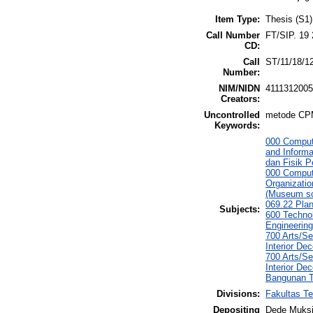
Item Type:
Thesis (S1)
Call Number
FT/SIP. 19
CD:
Call
ST/11/18/1
Number:
NIM/NIDN
411131200
Creators:
Uncontrolled
metode CPM, 
Keywords:
000 Comput
and Informa
dan Fisik 
000 Comput
Organizati
(Museum sc
069.22 Pla
Subjects:
600 Technol
Engineering
700 Arts/S
Interior Dec
700 Arts/S
Interior De
Bangunan T
Divisions:
Fakultas Te
Depositing
Dede Muksi