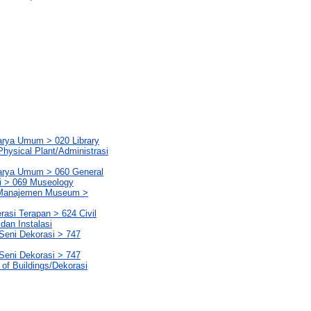
Karya Umum > 020 Library
hysical Plant/Administrasi
Karya Umum > 060 General
i > 069 Museology
t/Manajemen Museum >
rasi Terapan > 624 Civil
 dan Instalasi
Seni Dekorasi > 747
Seni Dekorasi > 747
s of Buildings/Dekorasi