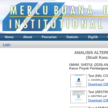
Home
About
Pencarian
Statistic
Digilib
Login
ANALISIS ALTE
(Studi Kas
UMAM, SAEFUL
(2019)
AN
Kasus Proyek Pembangunan 
Text (HAL C
1. COVER.pdf
Download (33
Text (ABSTR
4. ABSTRAK.pdf
Download (23