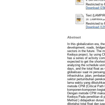
9. DAFTAR PUST
Restricted to 
Download (23
Text (LAMPI
16. LAMPIRAN.p
Restricted to 
Download (12
Abstract
In this globalization era, th
development, roads, bridge
sectors in the future. The 
Kedoya project, by using CP
has a series of activity co
expected to get the shortes
analyzing the schedule using
days, and the total float as 
globalisasi saat ini persai
infrastruktur, jalan, jemb
sektor pertumbuhan perekon
lama waktu yang dibutuhka
metode CPM (Critical Path M
komponen-komponen kegiata
Dengan metode CPM maka dih
Kedoya Pada penelitian di
Method ) didapatkan durasi 
diketahui total float dan jug