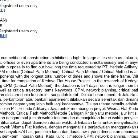
AKA.pdf
Registered users only
kB)
RAN)
df
Registered users only
9kB)
e competition of construction exhibition is high. In large cities such as Jakarta,
s, offices or even apartments are being conducted simultaneously and in any
main purpose is to find out how long the time requested by PT. Herindo Adikar
M method (Critical Path Method). Critical Path Method / Critical Method is a c
mponents with the longest total number of times and shows the time frame. Wi
t time for completion of Kedoya Flat House Project. In the research of Kedoy
 CPM (Critical Path Method), the duration is 574 days, so it is longer than the
well as critical trajectory items Keywords: CPM, network planning, critical path,
ngan didalam dunia konstruksi sangatlah ketat. Dikota besar seperti di Jakarta
atan, perkantoran atau bahkan apartement dilakukan secara serentak dan dim
omian negara yang lebih baik lagi kedepannya. Tujuan utama penulis adalah
n oleh PT. Herindo Adikarya Jaya untuk membangun proyek Wisma Flat Ke
ethod). Critical Path Method/Metode Jaringan Kritis yaitu metode jalur kritis
n dengan total jumlah waktu terlama dan menunjukkan kurun waktu penyeles
arapkan dapat diperoleh durasi waktu di lintasan kritis untuk menyelesaik
 proyek Wisma Flat Kedoya, dengan menganalisis penjadwalan menggunakan m
sebanyak 574 hari, jadi lebih lama dari durasi awal yang direncakan sebanyak
a item-item lintasan kritis. Kata Kunci : metode CPM, network planning, lintasan 