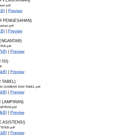
AR PERNYATAAN)
taan.pdf
kB)
|
Preview
AR PENGESAHAN)
sahan.pdf
kB)
|
Preview
PENGANTAR)
TAR.pdf
7kB)
|
Preview
 ISI)
df
5kB)
|
Preview
R TABEL)
SI GAMBAR DAN TABEL.pdf
5kB)
|
Preview
R LAMPIRAN)
MPIRAN.pdf
4kB)
|
Preview
E ASISTENSI)
TENSI.pdf
1kB)
|
Preview