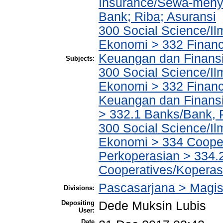
Insurance/Sewa-meny
Bank; Riba; Asuransi
300 Social Science/Il
Ekonomi > 332 Financ
Keuangan dan Finans
Subjects:
300 Social Science/Il
Ekonomi > 332 Financ
Keuangan dan Finans
> 332.1 Banks/Bank,
300 Social Science/Il
Ekonomi > 334 Cooper
Perkoperasian > 334.
Cooperatives/Koperas
Pascasarjana > Magi
Divisions:
Depositing
Dede Muksin Lubis
User:
Date