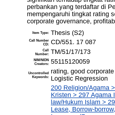
perbankan yang terdaftar di 
mempengaruhi tingkat rating s
corporate governance, profitabi
Thesis (S2)
Item Type:
Call Number
CD/551. 17 087
CD:
Call
TM/51/17/173
Number:
NIM/NIDN
55115120059
Creators:
rating, good corporate 
Uncontrolled
Keywords:
Logistic Regression
200 Religion/Agama >
Kristen > 297 Agama I
law/Hukum Islam > 2
Lease, Borrow-borrow,