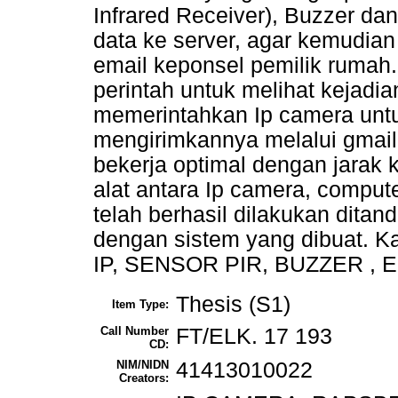
Infrared Receiver), Buzzer d
data ke server, agar kemudian
email keponsel pemilik rumah
perintah untuk melihat kejadi
memerintahkan Ip camera un
mengirimkannya melalui gmail
bekerja optimal dengan jarak 
alat antara Ip camera, compute
telah berhasil dilakukan ditan
dengan sistem yang dibuat.
IP, SENSOR PIR, BUZZER , 
Thesis (S1)
Item Type:
Call Number
FT/ELK. 17 193
CD:
NIM/NIDN
41413010022
Creators: