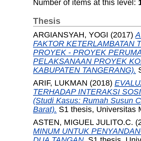
Number of items at this level:
Thesis
ARGIANSYAH, YOGI
(2017)
A
FAKTOR KETERLAMBATAN 
PROYEK - PROYEK PERUMA
PELAKSANAAN PROYEK KO
KABUPATEN TANGERANG).
S
ARIF, LUKMAN
(2018)
EVALU
TERHADAP INTERAKSI SOS
(Studi Kasus: Rumah Susun Ci
Barat).
S1 thesis, Universitas
ASTEN, MIGUEL JULITO.C.
(
MINUM UNTUK PENYANDANG
DUA TANGAN.
S1 thesis, Uni