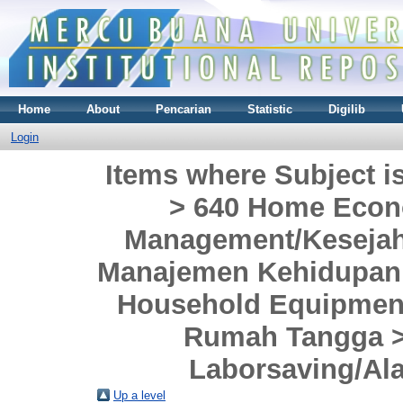
Home
About
Pencarian
Statistic
Digilib
Login
Items where Subject i
> 640 Home Econ
Management/Kesejah
Manajemen Kehidupan 
Household Equipmen
Rumah Tangga >
Laborsaving/Al
Up a level