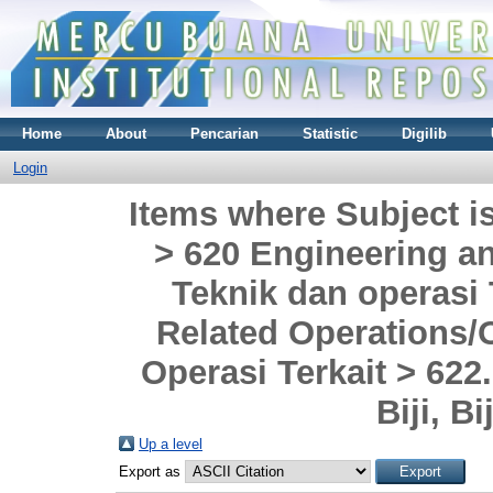
Home
About
Pencarian
Statistic
Digilib
Login
Items where Subject i
> 620 Engineering a
Teknik dan operasi
Related Operations
Operasi Terkait > 62
Biji, B
Up a level
Export as