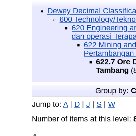
Dewey Decimal Classifica
600 Technology/Tekno
620 Engineering an
dan operasi Terap
622 Mining and
Pertambangan d
622.7 Ore D
Tambang
(
Group by:
C
Jump to:
A
|
D
|
J
|
S
|
W
Number of items at this level: