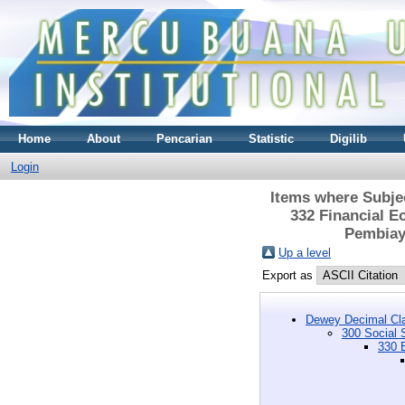
Home
About
Pencarian
Statistic
Digilib
Login
Items where Subjec
332 Financial 
Pembiaya
Up a level
Export as
Dewey Decimal Cla
300 Social 
330 