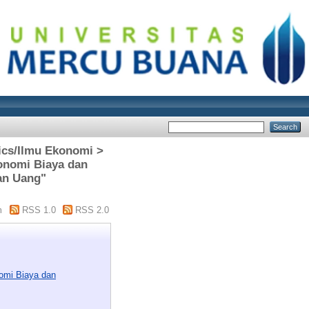
mics/Ilmu Ekonomi >
onomi Biaya dan
uan Uang"
m
RSS 1.0
RSS 2.0
omi Biaya dan