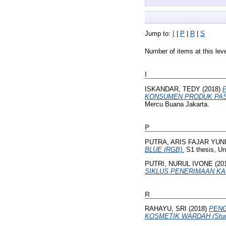
Jump to:
I
|
P
|
R
|
S
Number of items at this lev
I
ISKANDAR, TEDY
(2018)
KONSUMEN PRODUK PASTA 
Mercu Buana Jakarta.
P
PUTRA, ARIS FAJAR YUN
BLUE (RGB).
S1 thesis, Un
PUTRI, NURUL IVONE
(20
SIKLUS PENERIMAAN KAS 
R
RAHAYU, SRI
(2018)
PENG
KOSMETIK WARDAH (Studi 