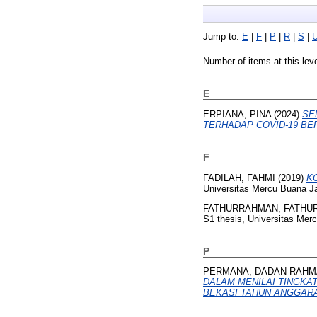
Jump to:
E
|
F
|
P
|
R
|
S
|
Number of items at this lev
E
ERPIANA, PINA
(2024)
SE
TERHADAP COVID-19 BE
F
FADILAH, FAHMI
(2019)
K
Universitas Mercu Buana Ja
FATHURRAHMAN, FATHU
S1 thesis, Universitas Mer
P
PERMANA, DADAN RAHM
DALAM MENILAI TINGKA
BEKASI TAHUN ANGGARAN