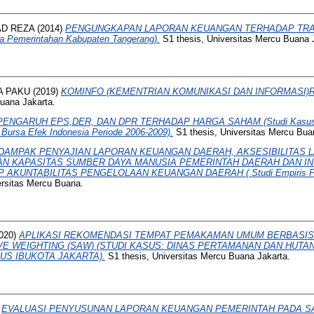
D REZA
(2014)
PENGUNGKAPAN LAPORAN KEUANGAN TERHADAP TR
 Pemerintahan Kabupaten Tangerang).
S1 thesis, Universitas Mercu Buana 
A PAKU
(2019)
KOMINFO (KEMENTRIAN KOMUNIKASI DAN INFORMASI)R
Buana Jakarta.
PENGARUH EPS,DER, DAN DPR TERHADAP HARGA SAHAM (Studi Kasus Pa
 Bursa Efek Indonesia Periode 2006-2009).
S1 thesis, Universitas Mercu Bua
DAMPAK PENYAJIAN LAPORAN KEUANGAN DAERAH, AKSESIBILITAS
N KAPASITAS SUMBER DAYA MANUSIA PEMERINTAH DAERAH DAN IN
AKUNTABILITAS PENGELOLAAN KEUANGAN DAERAH ( Studi Empiris Pad
ersitas Mercu Buana.
020)
APLIKASI REKOMENDASI TEMPAT PEMAKAMAN UMUM BERBASI
VE WEIGHTING (SAW) (STUDI KASUS: DINAS PERTAMANAN DAN HUTA
US IBUKOTA JAKARTA).
S1 thesis, Universitas Mercu Buana Jakarta.
)
EVALUASI PENYUSUNAN LAPORAN KEUANGAN PEMERINTAH PADA SA