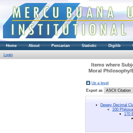
Home
About
Pencarian
Statistic
Digilib
Login
Items where Subje
Moral Philosophy/Et
Up a level
Export as
Dewey Decimal Cla
100 Philoso
170 E