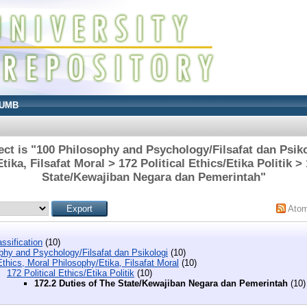
UMB
ct is "100 Philosophy and Psychology/Filsafat dan Psiko
ika, Filsafat Moral > 172 Political Ethics/Etika Politik >
State/Kewajiban Negara dan Pemerintah"
Ato
ssification
(10)
phy and Psychology/Filsafat dan Psikologi
(10)
thics, Moral Philosophy/Etika, Filsafat Moral
(10)
172 Political Ethics/Etika Politik
(10)
172.2 Duties of The State/Kewajiban Negara dan Pemerintah
(10)