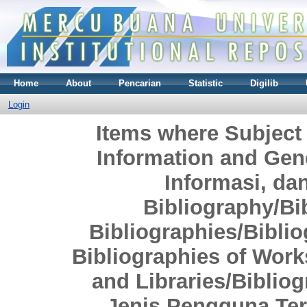
Home
About
Pencarian
Statistic
Digilib
Login
Items where Subject
Information and Gen
Informasi, d
Bibliography/Bib
Bibliographies/Bibli
Bibliographies of Work
and Libraries/Biblio
Jenis Pengguna Ter