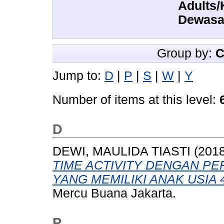
Adults/
Dewasa
Group by:
C
Jump to:
D
|
P
|
S
|
W
|
Y
Number of items at this level:
D
DEWI, MAULIDA TIASTI
(201
TIME ACTIVITY DENGAN P
YANG MEMILIKI ANAK USIA 
Mercu Buana Jakarta.
P