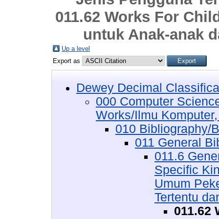
011.62 Works For Chil
untuk Anak-anak 
Up a level
Export as
Dewey Decimal Classifica
000 Computer Science
Works/Ilmu Komputer,
010 Bibliography/Bi
011 General Bi
011.6 Gener
Specific Kin
Umum Peker
Tertentu d
011.62 