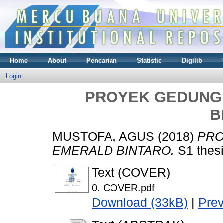
Home
About
Pencarian
Statistic
Digilib
Login
PROYEK GEDUNG
B
MUSTOFA, AGUS
(2018)
PRO
EMERALD BINTARO.
S1 thesi
Text (COVER)
0. COVER.pdf
Download (33kB)
|
Pre