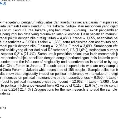
9kB)
tuk mengetahui pengaruh religiusitas dan asertivitas secara parsial maupun 
ik pada Jamaah Forum Kenduri Cinta Jakarta. Subjek atau responden yang dija
ah Forum Kenduri Cinta Jakarta yang berjumlah 155 orang. Teknik pengambi
e pengumpulan data yang digunakan ialah kuesioner. Hasil penelitian menunju
ansi politik dengan nilai t religiusitas = 4,483 > t tabel = 1,655, asertivitas 
ilai t asertivitas = 6,050 > t tabel = 1,655, serta religiusitas dan asertivitas 
ansi politik dengan nilai F hitung = 12,962 > F tabel = 3,090. Sumbangan efekti
ransi politik yang dilihat dari nilai R2 sebesar 0,116 (11,6%), sedangkan sumban
2) sebesar 0,214 (21,4%). Saran untuk penelitian selanjunya ialah menambah j
responden/subjek penelitian dengan dengan perbandingan jenis kelamin pere
derstand the influence of religiousity and assertiveness in partial or by toget
uri Cinta Forum in Jakarta .The subject or respondents who are only sampled
 Cinta Forum in Jakarta which consisted of 155 people . Sample collection te
s show that religiousity impact on political intolerance with a value of t relig
influences on political intolerance with the t assertiveness = 6.050 > t table =
pact to political intolerance with the f count = 12.962 > f table = 3.090 . Cont
y to political intolerance viewed from R2 value of 0.116 ( 11.6 % ) , while contri
h as 0,214 ( 21.4 % ) .Suggestions for the next reserch is to add the sampl
ondents.
 073