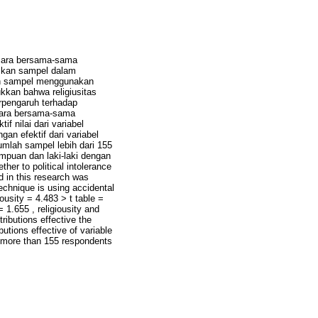
secara bersama-sama
dikan sampel dalam
lan sampel menggunakan
kkan bahwa religiusitas
berpengaruh terhadap
secara bersama-sama
f nilai dari variabel
gan efektif dari variabel
umlah sampel lebih dari 155
mpuan dan laki-laki dengan
her to political intolerance
 in this research was
chnique is using accidental
iousity = 4.483 > t table =
 1.655 , religiousity and
ributions effective the
butions effective of variable
e more than 155 respondents