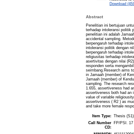
Download (45
Abstract
Penelitian ini bertujuan un
terhadap intoleransi polit
penelitian ini adalah Jama
accidental sampling. Metod
berpengaruh terhadap intoler
intoleransi politik dengan n
berpengaruh terhadap intoler
religiusitas terhadap intole
asertivitas dengan nilai (R
responden serta mengambil 
seimbang.Research aims to un
in Jamaah (member) of Kend
Jamaah (member) of Kenduri
sampling. The research result
1.655, assertiveness had an 
assertiveness both had an im
value of variable religiousit
assertiveness ( R2 ) as muc
and take more female resp
Item Type:
Thesis (S1)
Call Number
FP/PSI. 17
CD: