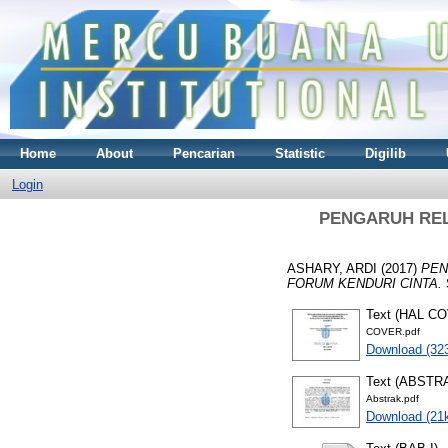
Home
About
Pencarian
Statistic
Digilib
Login
PENGARUH RELI
ASHARY, ARDI
(2017)
PEN
FORUM KENDURI CINTA.
Text (HAL C
COVER.pdf
Download (32
Text (ABSTR
Abstrak.pdf
Download (21