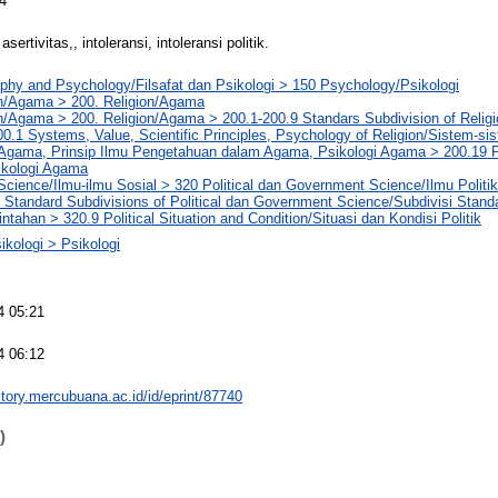
4
 asertivitas,, intoleransi, intoleransi politik.
phy and Psychology/Filsafat dan Psikologi > 150 Psychology/Psikologi
on/Agama > 200. Religion/Agama
n/Agama > 200. Religion/Agama > 200.1-200.9 Standars Subdivision of Religio
.1 Systems, Value, Scientific Principles, Psychology of Religion/Sistem-si
m Agama, Prinsip Ilmu Pengetahuan dalam Agama, Psikologi Agama > 200.19 
ikologi Agama
Science/Ilmu-ilmu Sosial > 320 Political dan Government Science/Ilmu Politi
 Standard Subdivisions of Political dan Government Science/Subdivisi Standar
ntahan > 320.9 Political Situation and Condition/Situasi dan Kondisi Politik
ikologi > Psikologi
4 05:21
4 06:12
sitory.mercubuana.ac.id/id/eprint/87740
)