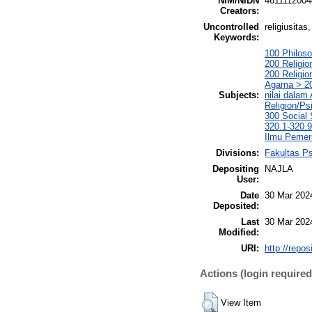
NIM/NIDN
4611112004
Creators:
Uncontrolled
religiusitas,
Keywords:
100 Philoso
200 Religi
200 Religio
Agama > 200
Subjects:
nilai dala
Religion/Ps
300 Social 
320.1-320.9
Ilmu Pemeri
Divisions:
Fakultas Ps
Depositing
NAJLA
User:
Date
30 Mar 202
Deposited:
Last
30 Mar 202
Modified:
URI:
http://repo
Actions (login required
View Item