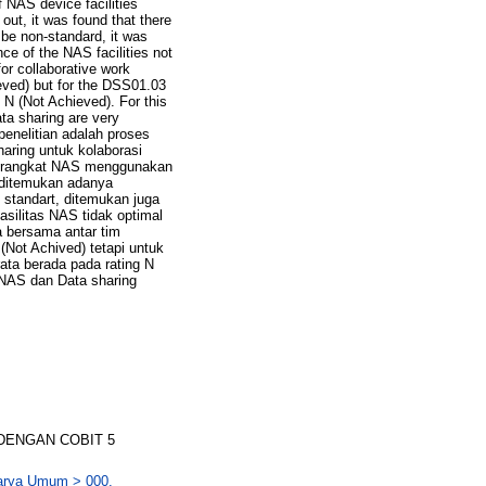
 NAS device facilities
ut, it was found that there
 be non-standard, it was
ce of the NAS facilities not
for collaborative work
eved) but for the DSS01.03
d N (Not Achieved). For this
ta sharing are very
enelitian adalah proses
ring untuk kolaborasi
 perangkat NAS menggunakan
 ditemukan adanya
 standart, ditemukan juga
silitas NAS tidak optimal
ja bersama antar tim
Not Achived) tetapi untuk
ata berada pada rating N
 NAS dan Data sharing
DENGAN COBIT 5
Karya Umum > 000.