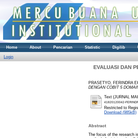
Home
About
Pencarian
Statistic
Digilib
Login
EVALUASI DAN P
PRASETYO, FERINDRA E
DENGAN COBIT 5 DOMAI
Text (JURNAL M
41820120042-FERIND
Restricted to Regi
Download (985kB)
Abstract
The focus of the research 