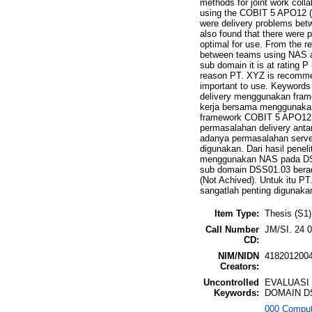
methods for joint work coll
using the COBIT 5 APO12 (M
were delivery problems betw
also found that there were 
optimal for use. From the re
between teams using NAS at
sub domain it is at rating P
reason PT. XYZ is recommen
important to use. Keywords
delivery menggunakan fram
kerja bersama menggunakan
framework COBIT 5 APO12 
permasalahan delivery anta
adanya permasalahan server
digunakan. Dari hasil peneli
menggunakan NAS pada DSS01
sub domain DSS01.03 berada
(Not Achived). Untuk itu P
sangatlah penting digunaka
Item Type:
Thesis (S1)
Call Number
JM/SI. 24 
CD:
NIM/NIDN
418201200
Creators:
Uncontrolled
EVALUASI
Keywords:
DOMAIN D
000 Comput