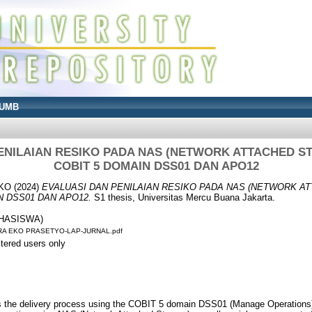
UMB
ENILAIAN RESIKO PADA NAS (NETWORK ATTACHED 
COBIT 5 DOMAIN DSS01 DAN APO12
KO
(2024)
EVALUASI DAN PENILAIAN RESIKO PADA NAS (NETWORK A
N DSS01 DAN APO12.
S1 thesis, Universitas Mercu Buana Jakarta.
AHASISWA)
RA EKO PRASETYO-LAP-JURNAL.pdf
stered users only
is the delivery process using the COBIT 5 domain DSS01 (Manage Operations)