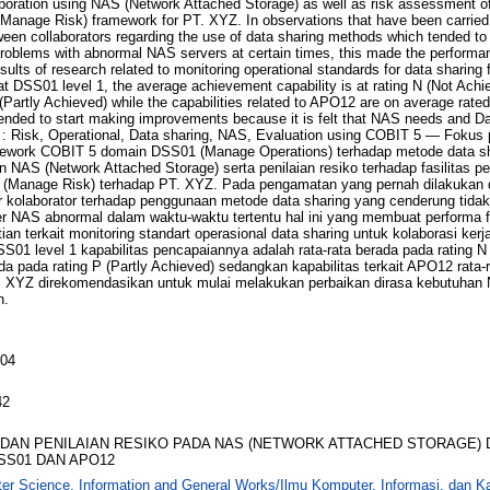
aboration using NAS (Network Attached Storage) as well as risk assessment of
anage Risk) framework for PT. XYZ. In observations that have been carried o
een collaborators regarding the use of data sharing methods which tended to
problems with abnormal NAS servers at certain times, this made the performan
sults of research related to monitoring operational standards for data sharing 
 DSS01 level 1, the average achievement capability is at rating N (Not Achi
 (Partly Achieved) while the capabilities related to APO12 are on average rate
ded to start making improvements because it is felt that NAS needs and Da
 : Risk, Operational, Data sharing, NAS, Evaluation using COBIT 5 — Fokus p
ework COBIT 5 domain DSS01 (Manage Operations) terhadap metode data sha
 NAS (Network Attached Storage) serta penilaian resiko terhadap fasilitas
(Manage Risk) terhadap PT. XYZ. Pada pengamatan yang pernah dilakukan
r kolaborator terhadap penggunaan metode data sharing yang cenderung tidak
 NAS abnormal dalam waktu-waktu tertentu hal ini yang membuat performa fa
tian terkait monitoring standart operasional data sharing untuk kolaborasi ker
 level 1 kapabilitas pencapaiannya adalah rata-rata berada pada rating N (
 pada rating P (Partly Achieved) sedangkan kapabilitas terkait APO12 rata-r
T. XYZ direkomendasikan untuk mulai melakukan perbaikan dirasa kebutuhan
n.
004
42
 DAN PENILAIAN RESIKO PADA NAS (NETWORK ATTACHED STORAGE) 
SS01 DAN APO12
er Science, Information and General Works/Ilmu Komputer, Informasi, dan 