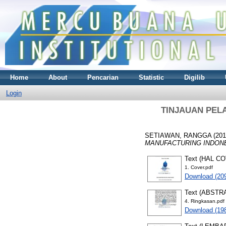
Home
About
Pencarian
Statistic
Digilib
Login
TINJAUAN PEL
SETIAWAN, RANGGA
(20
MANUFACTURING INDONES
Text (HAL C
1. Cover.pdf
Download (20
Text (ABSTR
4. Ringkasan.pdf
Download (19