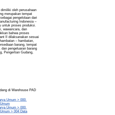
imiliki oleh perusahaan
ang merupakan tempat
sebagai pengelolaan dari
anufacturing Indonesia –
 untuk proses produksi.
si, wawancara, dan
njukkan bahwa proses
nt II dilaksanakan sesuai
n hambatan – hambatan,
rsediaan barang, tempat
y, dan pengeluaran barang
ng, Pengertian Gudang,
udang di Warehouse PAD
Karya Umum > 000.
ya Umum
Karya Umum > 000.
a Umum > 004 Data