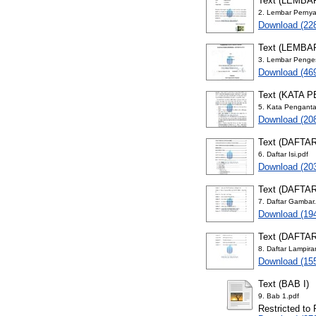
Text (LEMB
2. Lembar Pernya
Download (22
Text (LEMB
3. Lembar Penge
Download (46
Text (KATA 
5. Kata Penganta
Download (20
Text (DAFTAR
6. Daftar Isi.pdf
Download (20
Text (DAFTA
7. Daftar Gambar
Download (19
Text (DAFTA
8. Daftar Lampira
Download (15
Text (BAB I)
9. Bab 1.pdf
Restricted to 