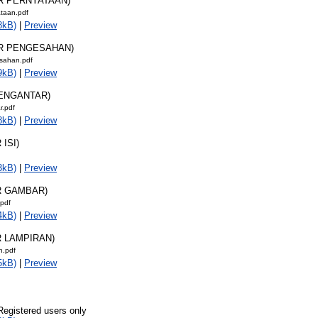
AR PERNYATAAN)
taan.pdf
8kB)
|
Preview
AR PENGESAHAN)
sahan.pdf
9kB)
|
Preview
PENGANTAR)
r.pdf
8kB)
|
Preview
 ISI)
3kB)
|
Preview
R GAMBAR)
.pdf
4kB)
|
Preview
R LAMPIRAN)
n.pdf
5kB)
|
Preview
Registered users only