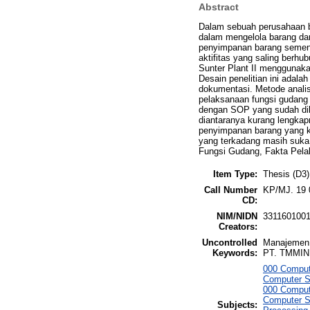
Abstract
Dalam sebuah perusahaan b
dalam mengelola barang da
penyimpanan barang sementa
aktifitas yang saling berh
Sunter Plant II menggunak
Desain penelitian ini adala
dokumentasi. Metode analisi
pelaksanaan fungsi gudang 
dengan SOP yang sudah dib
diantaranya kurang lengka
penyimpanan barang yang ko
yang terkadang masih suka 
Fungsi Gudang, Fakta Pela
Item Type:
Thesis (D3)
Call Number
KP/MJ. 19 
CD:
NIM/NIDN
331160100
Creators:
Uncontrolled
Manajemen 
Keywords:
PT. TMMIN –
000 Comput
Computer S
000 Comput
Computer S
Subjects: