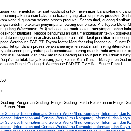
iasanya memerlukan tempat (gudang) untuk menyimpan barang-barang yang d
n menempatkan bahan baku atau barang yang akan di proses produksi. Gud
ra yang di gunakan selama proses produksi. Secara rinci, gudang diartikan 
ubungan untuk melakukan penyimpanan barang sementara. PT. Toyota Motor M
an gudang (Warehouse PAD) sebagai alat bantu dalam menyimpan bahan baku
h deskriptif kualitatif. Metode pengumpulan data menggunakan teknik observa
s data menggunakan analisis deskriptif kualitatif. Hasil penelitian ini menu
pada Warehouse PAD PT. Toyota Motor Manufacturing Indonesia – Sunter Pla
uat. Tetapi, dalam proses pelaksanaannya tersebut masih sering ditemuka
pnya dokumen persyaratan pada penerimaan barang masuk, habisnya stock pe
tor atau berdebu dan tidak aman bila barang tersebut jatuh atau tidak safet
“sepi” atau tidak banyak barang yang keluar. Kata Kunci : Manajemen Guda
ksanaan Fungsi Gudang di Warehouse PAD PT. TMMIN – Sunter Plant II.
050
17
Gudang, Pengertian Gudang, Fungsi Gudang, Fakta Pelaksanaan Fungsi G
 Sunter Plant II.
er Science, Information and General Works/Ilmu Komputer, Informasi, dan 
cience, Information and General Works/Ilmu Komputer, Informasi, dan Kar
er Science, Information and General Works/Ilmu Komputer, Informasi, dan 
cience, Information and General Works/Ilmu Komputer, Informasi, dan Kary