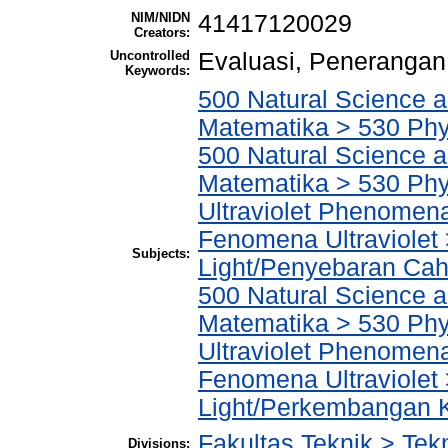
NIM/NIDN
41417120029
Creators:
Uncontrolled
Evaluasi, Peneranga
Keywords:
500 Natural Science 
Matematika > 530 Phy
500 Natural Science 
Matematika > 530 Phys
Ultraviolet Phenomena
Fenomena Ultraviolet 
Subjects:
Light/Penyebaran Ca
500 Natural Science 
Matematika > 530 Phys
Ultraviolet Phenomena
Fenomena Ultraviolet 
Light/Perkembangan 
Fakultas Teknik > Tekn
Divisions: