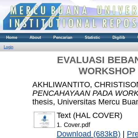
Home
About
Pencarian
Statistic
Digilib
Login
EVALUASI BEBA
WORKSHOP 2
AKHLIWANTITO, CHRISTISO
PENCAHAYAAN PADA WORKSH
thesis, Universitas Mercu Bua
Text (HAL COVER)
1. Cover.pdf
Download (683kB)
|
Pr