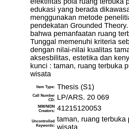
efektifitas pola ruang terbuka
edukasi yang berada dikawasan
menggunakan metode penelitian
pendekatan Grounded Theory. Ha
bahwa pemanfaatan ruang terb
Tunggal memenuhi kriteria se
dengan nilai-nilai kualitas ta
aksesbilitas, estetika dan k
kunci : taman, ruang terbuka 
wisata
Thesis (S1)
Item Type:
Call Number
LP/ARS. 20 069
CD:
NIM/NIDN
41215120053
Creators:
taman, ruang terbuka 
Uncontrolled
Keywords:
wisata