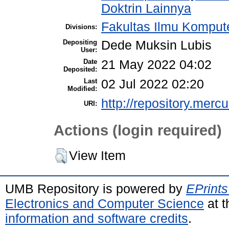
Doktrin Lainnya
Fakultas Ilmu Kompute
Divisions:
Depositing
Dede Muksin Lubis
User:
Date
21 May 2022 04:02
Deposited:
Last
02 Jul 2022 02:20
Modified:
http://repository.merc
URI:
Actions (login required)
View Item
UMB Repository is powered by
EPrints
Electronics and Computer Science
at t
information and software credits
.