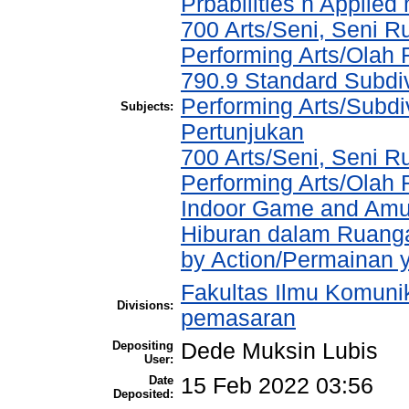
Prbabilities n Applie
700 Arts/Seni, Seni R
Performing Arts/Olah 
790.9 Standard Subdiv
Performing Arts/Subdi
Subjects:
Pertunjukan
700 Arts/Seni, Seni R
Performing Arts/Olah
Indoor Game and Amu
Hiburan dalam Ruanga
by Action/Permainan 
Fakultas Ilmu Komuni
Divisions:
pemasaran
Depositing
Dede Muksin Lubis
User:
Date
15 Feb 2022 03:56
Deposited: