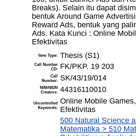
Breaks). Selain itu dapat disi
bentuk Around Game Advertisi
Reward Ads, bentuk yang pali
Ads. Kata Kunci : Online Mob
Efektivitas
Thesis (S1)
Item Type:
Call Number
FK/PKP. 19 203
CD:
Call
SK/43/19/014
Number:
NIM/NIDN
44316110010
Creators:
Online Mobile Games,
Uncontrolled
Keywords:
Efektivitas
500 Natural Science 
Matematika > 510 Mat