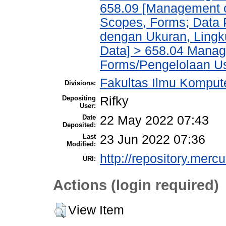
658.09 [Management of
Scopes, Forms; Data 
dengan Ukuran, Lingk
Data] > 658.04 Manage
Forms/Pengelolaan Us
Fakultas Ilmu Kompute
Divisions:
Depositing
Rifky
User:
Date
22 May 2022 07:43
Deposited:
Last
23 Jun 2022 07:36
Modified:
http://repository.merc
URI:
Actions (login required)
View Item